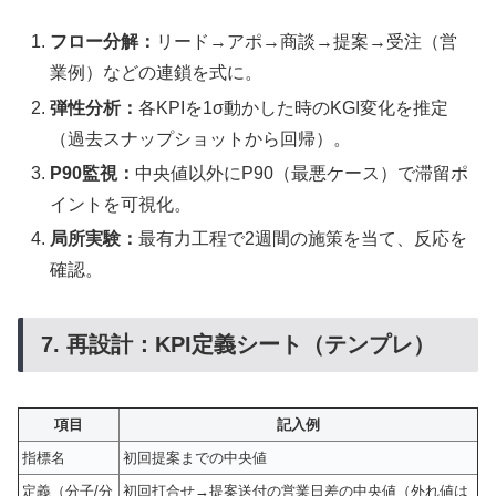
フロー分解：
リード→アポ→商談→提案→受注（営
業例）などの連鎖を式に。
弾性分析：
各KPIを1σ動かした時のKGI変化を推定
（過去スナップショットから回帰）。
P90監視：
中央値以外にP90（最悪ケース）で滞留ポ
イントを可視化。
局所実験：
最有力工程で2週間の施策を当て、反応を
確認。
7. 再設計：KPI定義シート（テンプレ）
項目
記入例
指標名
初回提案までの中央値
定義（分子/分
初回打合せ→提案送付の営業日差の中央値（外れ値は