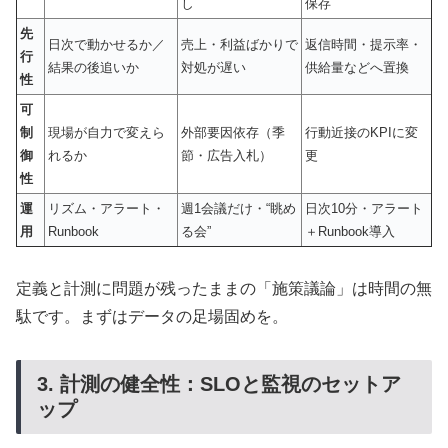
し
保存
先
日次で動かせるか／
売上・利益ばかりで
返信時間・提示率・
行
結果の後追いか
対処が遅い
供給量などへ置換
性
可
制
現場が自力で変えら
外部要因依存（季
行動近接のKPIに変
御
れるか
節・広告入札）
更
性
運
リズム・アラート・
週1会議だけ・“眺め
日次10分・アラート
用
Runbook
る会”
＋Runbook導入
定義と計測に問題が残ったままの「施策議論」は時間の無
駄です。まずはデータの足場固めを。
3. 計測の健全性：SLOと監視のセットア
ップ