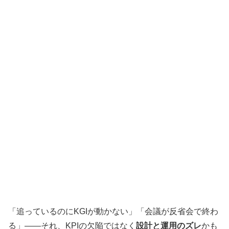
「追っているのにKGIが動かない」「会議が反省会で終わ
る」——それ、KPIの欠陥ではなく
設計と運用のズレ
かも