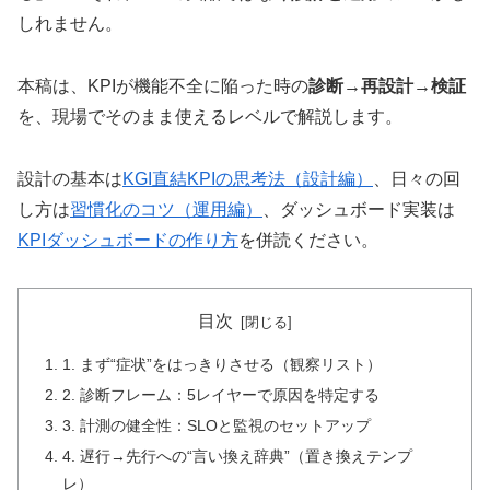
しれません。
本稿は、KPIが機能不全に陥った時の
診断→再設計→検証
を、現場でそのまま使えるレベルで解説します。
設計の基本は
KGI直結KPIの思考法（設計編）
、日々の回
し方は
習慣化のコツ（運用編）
、ダッシュボード実装は
KPIダッシュボードの作り方
を併読ください。
目次
1. まず“症状”をはっきりさせる（観察リスト）
2. 診断フレーム：5レイヤーで原因を特定する
3. 計測の健全性：SLOと監視のセットアップ
4. 遅行→先行への“言い換え辞典”（置き換えテンプ
レ）