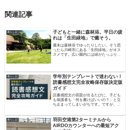
関連記事
子どもと一緒に森林浴。平日の疲
暮らし記
れは「生田緑地」で癒そう。
週末は森林浴でゆったりしたい。そう思
ったら川崎市にある「生田緑地」がオス
スメです。広い園内には緑がたっぷりで
散策するだけで癒されます。しかも園内
にはSLや遊具、芝生も広がって子ども連
れでも大丈夫。そんな生田緑地に先日初
めて行ってきました。想...
学年別テンプレートで迷わない！
暮らし記
読書感想文完全攻略保存版決定版
ガイド
読書感想文の宿題が出るたびに、子ども
も保護者も「何を書けばいいの？」と立
ち止まってしまいがちです。ですが、学
年ごとに最適化したテンプレートを活用
すれば、書くべき内容と順序が明確にな
り、原稿用紙を埋めるハードルは一気に
羽田空港第2ターミナルから
暮らし記
下がります。この記事では...
AIRDOカウンターへの最短アク