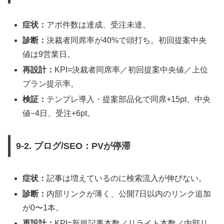
症状：
アポ件数は達成、受注未達。
診断：
決裁者同席率が40%で頭打ち。初回提案中央
値は9営業日。
再設計：
KPI=決裁者同席率／初回提案中央値／上位
プラン提示率。
検証：
テンプレ導入・提案部品化で同席+15pt、中央
値−4日、受注+6pt。
9-2. ブログ/SEO：PVが停滞
症状：
記事は増えているのに検索流入が伸びない。
診断：
内部リンクが薄く、公開7日以内のリンク追加
が0〜1本。
再設計：
KPI=新規記事本数／リライト本数／内部リ