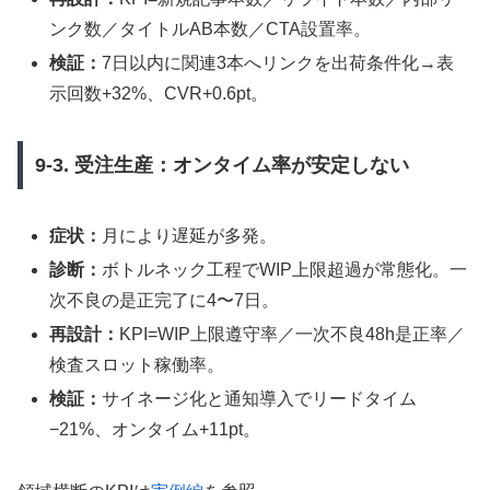
ンク数／タイトルAB本数／CTA設置率。
検証：
7日以内に関連3本へリンクを出荷条件化→表
示回数+32%、CVR+0.6pt。
9-3. 受注生産：オンタイム率が安定しない
症状：
月により遅延が多発。
診断：
ボトルネック工程でWIP上限超過が常態化。一
次不良の是正完了に4〜7日。
再設計：
KPI=WIP上限遵守率／一次不良48h是正率／
検査スロット稼働率。
検証：
サイネージ化と通知導入でリードタイム
−21%、オンタイム+11pt。