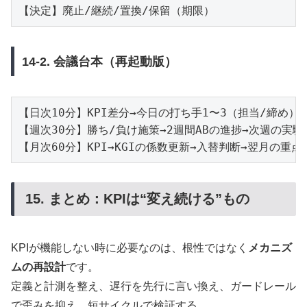
14-2. 会議台本（再起動版）
【日次10分】KPI差分→今日の打ち手1〜3（担当/締め）→
【週次30分】勝ち/負け施策→2週間ABの進捗→次週の実験2
15. まとめ：KPIは“変え続ける”もの
KPIが機能しない時に必要なのは、根性ではなく
メカニズ
ムの再設計
です。
定義と計測を整え、遅行を先行に言い換え、ガードレール
で歪みを抑え、短サイクルで検証する。