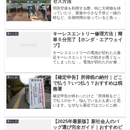
セス方法
羽田空港を利用する際、特に大荷物を持
っていたり、家族や小さな子供と一緒の
時など、出発時間が迫っていると焦って
しまいがちです。また、羽田空港の構造
に不安を感じる方も多いのではないでし
ょうか。そんな時、東京モノレール羽田
キーレスエントリー修理方法｜簡
暮らし記
空港第2ターミナル駅から...
単５分完了【ホンダ・エアウェイ
ブ】
キーレスエントリーの電池が切れた人最
近キーレスエントリーの効きが悪くなっ
てしまったな…。電池が切れたのか修理
しないとな。でも修理ってやはりディー
ラーに行かないとダメなのかな！？自分
で電池交換できないかな？こんな疑問に
【確定申告】所得税の納付｜どこ
暮らし記
この記事ではお答えします...
で払う？いつ払う？おすすめは税
務署
確定申告が終わったけど「所得税をどこ
で払うのか？」悩んでいる人も多いと思
います。なぜなら最近ではコンビニ納付
や銀行振込、口座引き落としなど多くの
方法が用意されていて迷ってしまうから
です。しかも確定申告の書類を作ること
【2025年最新版】新社会人のバ
暮らし記
に一生懸命で、いざ納付と...
ッグ選び完全ガイド｜おすすめビ