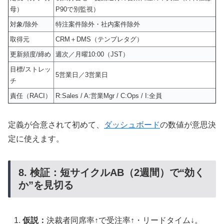
母）
P90で別監視）
対象/除外
特注案件除外・社内案件除外
取得元
CRM＋DMS（テンプレタグ）
更新頻度/締め
週次／月曜10:00（JST）
目標/ストレッ
5営業日／3営業日
チ
責任（RACI）
R:Sales / A:営業Mgr / C:Ops / I:全員
定義が合意されて初めて、
ダッシュボード
の数値が意思決
定に使えます。
8. 検証：短サイクルAB（2週間）で“効く
か”を見切る
仮説：
決裁者同席率↑で受注率↑・リードタイム↓。