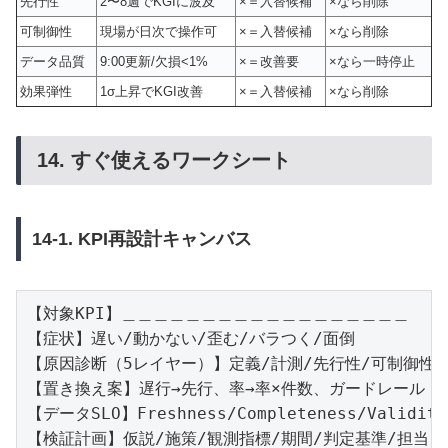
先行性
2〜8週でKGIに波及
×＝入替候補
×なら削除
可制御性
現場が日次で操作可
×＝入替候補
×なら削除
データ品質
9:00更新/欠損<1%
×＝改善要
×なら一時停止
効果弾性
1σ上昇でKGI改善
×＝入替候補
×なら削除
14. すぐ使えるワークシート
14-1. KPI再設計キャンバス
【対象KPI】＿＿＿＿＿＿＿＿＿＿＿＿＿＿＿＿＿＿

【症状】遅い/動かない/歪む/バラつく/面倒

【原因診断（5レイヤー）】定義/計測/先行性/可制御性/運
【置き換え案】遅行→先行、率→率×件数、ガードレール

【データSLO】Freshness/Completeness/Validity
【検証計画】仮説/施策/観測指標/期間/判定基準/担当
