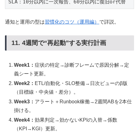
通知と運用の型は
習慣化のコツ（運用編）
で詳説。
11. 4週間で“再起動”する実行計画
Week1：
症状の特定→診断フレームで原因分解→定
義シート更新。
Week2：
ETL/自動化・SLO整備→日次ビューのβ版
（目標線・中央値・差分）。
Week3：
アラート＋Runbook稼働→2週間ABを2本仕
掛ける。
Week4：
効果判定→効かないKPIの入替→係数
（KPI→KGI）更新。