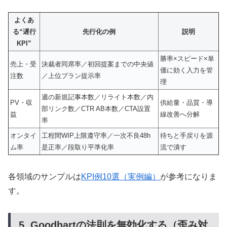
よくあ
る“遅行
先行化の例
説明
KPI”
勝率×スピード×単
売上・受
決裁者同席率／初回提案までの中央値
価に効く入力を管
注数
／上位プラン提示率
理
週の新規記事本数／リライト本数／内
PV・収
供給量・品質・導
部リンク数／CTR AB本数／CTA設置
益
線改善へ分解
率
オンタイ
工程間WIP上限遵守率／一次不良48h
待ちと手戻りを源
ム率
是正率／段取り平準化率
流で潰す
各領域のサンプルは
KPI例10選（実例編）
が参考になりま
す。
5. Goodhartの法則を無効化する（歪み対