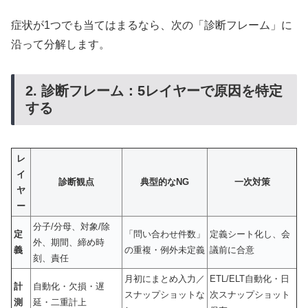
症状が1つでも当てはまるなら、次の「診断フレーム」に
沿って分解します。
2. 診断フレーム：5レイヤーで原因を特定
する
レ
イ
診断観点
典型的なNG
一次対策
ヤ
ー
分子/分母、対象/除
定
「問い合わせ件数」
定義シート化し、会
外、期間、締め時
義
の重複・例外未定義
議前に合意
刻、責任
月初にまとめ入力／
ETL/ELT自動化・日
計
自動化・欠損・遅
スナップショットな
次スナップショット
測
延・二重計上