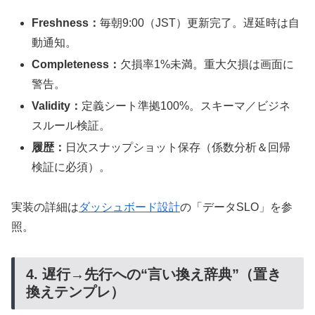
Freshness：
毎朝9:00（JST）更新完了。遅延時は自
動通知。
Completeness：
欠損率1%未満。重大欠損は画面に
警告。
Validity：
定義シート準拠100%。スキーマ／ビジネ
スルール検証。
履歴：
日次スナップショット保存（係数分析＆回帰
検証に必須）。
実装の詳細は
ダッシュボード設計
の「データSLO」を参
照。
4. 遅行→先行への“言い換え辞典”（置き
換えテンプレ）