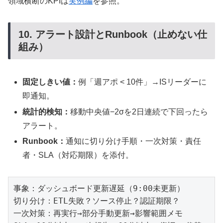
領域横断のKPIは
実例編
を参照。
10. アラート設計とRunbook（止めない仕
組み）
固定しきい値：
例「週アポ < 10件」→ISリーダーに
即通知。
統計的検知：
移動中央値−2σを2日連続で下回ったら
アラート。
Runbook：
通知に切り分け手順・一次対策・責任
者・SLA（対応期限）を添付。
事象：ダッシュボード更新遅延（9:00未更新）

切り分け：ETL失敗？ソース停止？認証期限？

一次対策：再実行→部分手動更新→影響範囲メモ
