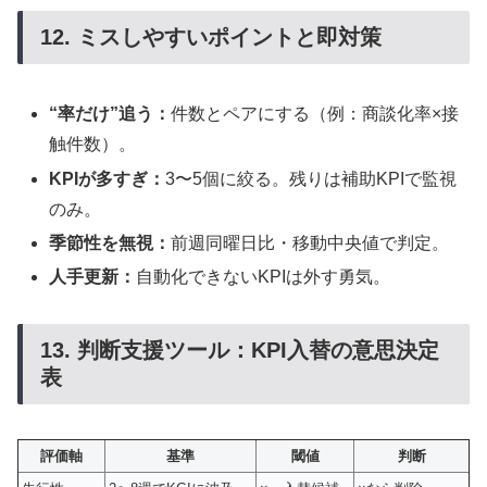
12. ミスしやすいポイントと即対策
“率だけ”追う：
件数とペアにする（例：商談化率×接
触件数）。
KPIが多すぎ：
3〜5個に絞る。残りは補助KPIで監視
のみ。
季節性を無視：
前週同曜日比・移動中央値で判定。
人手更新：
自動化できないKPIは外す勇気。
13. 判断支援ツール：KPI入替の意思決定
表
評価軸
基準
閾値
判断