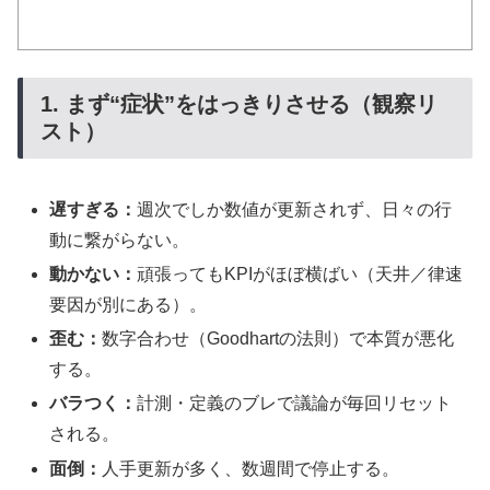
1. まず“症状”をはっきりさせる（観察リ
スト）
遅すぎる：
週次でしか数値が更新されず、日々の行
動に繋がらない。
動かない：
頑張ってもKPIがほぼ横ばい（天井／律速
要因が別にある）。
歪む：
数字合わせ（Goodhartの法則）で本質が悪化
する。
バラつく：
計測・定義のブレで議論が毎回リセット
される。
面倒：
人手更新が多く、数週間で停止する。