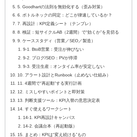
5. Goodhartの法則を無効化する（歪み対策）
6. ボトルネックの同定：どこが律速しているか？
7. 再設計：KPI定義シート（テンプレ）
8. 検証：短サイクルAB（2週間）で“効くか”を見切る
9. ケーススタディ（営業／SEO／製造）
9-1. BtoB営業：受注が伸びない
9-2. ブログ/SEO：PVが停滞
9-3. 受注生産：オンタイム率が安定しない
10. アラート設計とRunbook（止めない仕組み）
11. 4週間で“再起動”する実行計画
12. ミスしやすいポイントと即対策
13. 判断支援ツール：KPI入替の意思決定表
14. すぐ使えるワークシート
14-1. KPI再設計キャンバス
14-2. 会議台本（再起動版）
15. まとめ：KPIは“変え続ける”もの