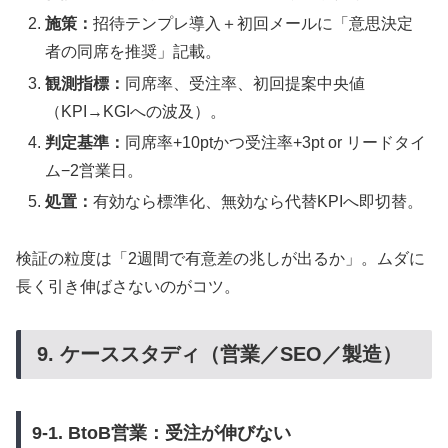
施策：
招待テンプレ導入＋初回メールに「意思決定
者の同席を推奨」記載。
観測指標：
同席率、受注率、初回提案中央値
（KPI→KGIへの波及）。
判定基準：
同席率+10ptかつ受注率+3pt or リードタイ
ム−2営業日。
処置：
有効なら標準化、無効なら代替KPIへ即切替。
検証の粒度は「2週間で有意差の兆しが出るか」。ムダに
長く引き伸ばさないのがコツ。
9. ケーススタディ（営業／SEO／製造）
9-1. BtoB営業：受注が伸びない