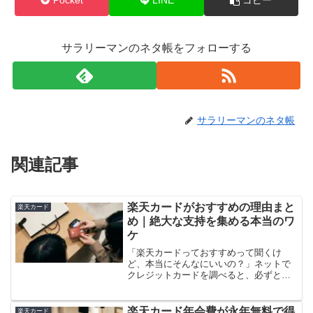
Pocket
LINE
コピー
サラリーマンのネタ帳をフォローする
サラリーマンのネタ帳
関連記事
楽天カードがおすすめの理由まと
楽天カード
め｜絶大な支持を集める本当のワ
ケ
「楽天カードっておすすめって聞くけ
ど、本当にそんなにいいの？」ネットで
クレジットカードを調べると、必ずとい
っていいほど楽天カードが上位に出てき
ます。発行枚数は3,000万枚超。日本で最
もよく使われているクレジットカードの
楽天カード年会費が永年無料で得
楽天カード