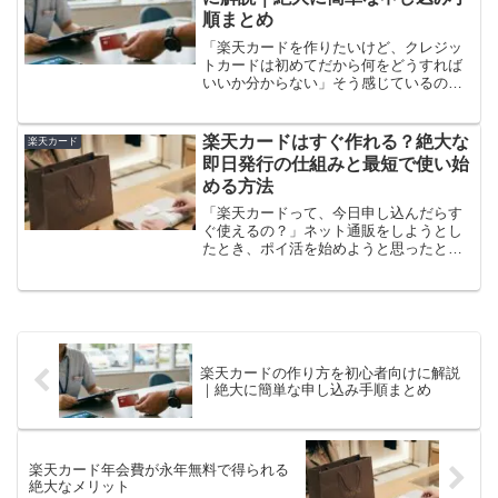
順まとめ
「楽天カードを作りたいけど、クレジッ
トカードは初めてだから何をどうすれば
いいか分からない」そう感じているので
はないでしょうか。クレジットカードを
初めて作るときは、何が必要なのか・ど
こで申し込むのか・審査って何をするの
楽天カードはすぐ作れる？絶大な
楽天カード
か——疑問だらけになりま...
即日発行の仕組みと最短で使い始
める方法
「楽天カードって、今日申し込んだらす
ぐ使えるの？」ネット通販をしようとし
たとき、ポイ活を始めようと思ったと
き、あるいは何かの支払いに間に合わせ
たいとき。「急いでカードが欲しい」と
いう状況は、意外と多いですよね。結論
から言います。楽天カードは...
楽天カードの作り方を初心者向けに解説
｜絶大に簡単な申し込み手順まとめ
楽天カード年会費が永年無料で得られる
絶大なメリット