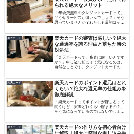
ひとつです。でも「み...
られる絶大なメリット
「年会費無料のクレジットカードって、
どうせサービスが薄いんでしょ？」そう
思っていませんか？わたしも最初はそう
思っていました。でも実際に楽天カード
を使い始めたら、その考えは完全に覆さ
れました。年会費が永年無料なのに、有
楽天カードの審査は厳しい？絶大
楽天カード
料カード並みのサービスが...
な通過率を誇る理由と落ちた時の
対処法
「楽天カードって、審査は厳しいんです
か？」申し込む前にそう気になるのは、
自然なことです。クレジットカードの審
査に落ちると、信用情報（いわゆるロー
ンや借り入れの履歴を管理したデータ）
に記録が残るケースもあるので、慎重に
楽天カードのポイント還元はどれ
楽天カード
なるのは正しい判断です。...
くらい？絶大な還元率の仕組みを
徹底解説
「楽天カードってポイントが貯まるって
聞くけど、実際どれくらい貯まるの？」
そう気になっているのではないでしょう
か。「還元率1%」という数字は目にして
も、それが自分の生活でどれくらいの金
額になるのかが分からないと、実感が湧
楽天カードの作り方を初心者向け
楽天カード
きませんよね。結論を先...
に解説｜絶大に簡単な申し込み手