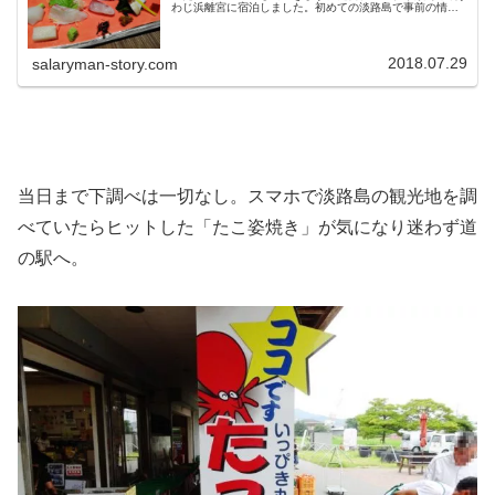
わじ浜離宮に宿泊しました。初めての淡路島で事前の情報
は全くなく・・・。口コミやブログも少なくて、宿選びも
難航しましたよ。それでも楽天ト...
2018.07.29
salaryman-story.com
当日まで下調べは一切なし。スマホで淡路島の観光地を調
べていたらヒットした「たこ姿焼き」が気になり迷わず道
の駅へ。