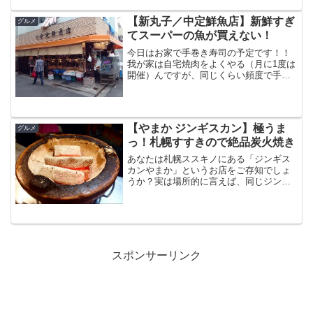
なかなかイケルのだ。そこまで多く情報
が出回っていないこともあ...
【新丸子／中定鮮魚店】新鮮すぎ
グルメ
てスーパーの魚が買えない！
今日はお家で手巻き寿司の予定です！！
我が家は自宅焼肉をよくやる（月に1度は
開催）んですが、同じくらい頻度で手巻
き寿司も自宅でよくやりますね！だって
外食でお寿司となると、やはりそれなり
に負担になりますから。。。自宅で「お
寿司」を作るのはハード...
【やまか ジンギスカン】極うま
グルメ
っ！札幌すすきので絶品炭火焼き
あなたは札幌ススキノにある「ジンギス
カンやまか」というお店をご存知でしょ
うか？実は場所的に言えば、同じジンギ
スカンの大人気店「だるま」さんのすぐ
横に位置しているんです。しかし、こち
らだって負けていませんよ。「やまか」
さんも炭焼きで極上ジンギ...
スポンサーリンク