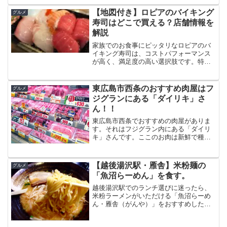
は全くありません。店構えからして洒落
てるし、店内も自然派な雰囲気が満載な
【地図付き】ロピアのバイキング
グルメ
んです。しかも客層もさす...
寿司はどこで買える？店舗情報を
解説
家族でのお食事にピッタリなロピアのバ
イキング寿司は、コストパフォーマンス
が高く、満足度の高い選択肢です。特に
お寿司好きのファミリーにはたまらない
新しい食体験を提供します。今回は、ロ
ピアのバイキング寿司の魅力や購入のポ
東広島市西条のおすすめ肉屋はフ
グルメ
イントについて詳しくご紹...
ジグランにある「ダイリキ」さ
ん！！
東広島市西条でおすすめの肉屋がありま
す。それはフジグラン内にある「ダイリ
キ」さんです。ここのお肉は新鮮で種類
が驚くほど多いのが特徴です。牛・鶏・
豚、ホルモンだっていくつも種類があり
ます。そして、なにより量り売りをして
【越後湯沢駅・雁舎】米粉麺の
グルメ
くれるので、必要な分だけ...
「魚沼らーめん」を食す。
越後湯沢駅でのランチ選びに迷ったら、
米粉ラーメンがいただける「魚沼らーめ
ん・雁舎（がんや）」をおすすめした
い。 米粉でラーメン！？と不思議な感覚
ではあるが、モッチリした食感でこれが