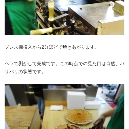
プレス機投入から
2分ほどで焼きあがり
ます。
ヘラで剥がして完成です。この時点での
見た目は当然、パ
リパリの状態
です。