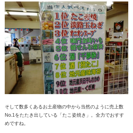
そして数多くあるお土産物の中から当然のように
売上数
No.1
をたたき出している
「たこ姿焼き」
。全力でおすす
めですね。