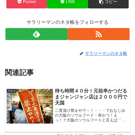
Pocket
LINE
コピー
サラリーマンのネタ帳をフォローする
サラリーマンのネタ帳
関連記事
待ち時間４０分！元祖串かつだる
グルメ
まジャンジャン店は２０００円で
天国
二度漬け禁止やで～！・・・でおなじみ
の大阪のソウルフード・串かつ！え
っ！？大阪のソウルフードと言えば「お
好み焼き」「たこ焼き」でしょ！と思わ
れるかもしれません。でも大阪は驚くほ
ど「串かつ」のお店が多いんです。特に