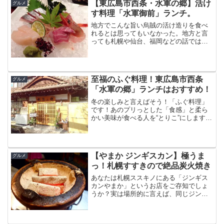
【東広島市西条・水軍の郷】活け
グルメ
通天閣のある新世界エリアにい...
す料理「水軍御前」ランチ。
地方でこんな旨い烏賊の活け造りを食べ
れるとは思ってもいなかった。地方と言
っても札幌や仙台、福岡などの話ではな
い。東広島市の西条だ。西条と言われて
も、「え！？どこ？」と答えてしまうの
が本音だろう。実は東広島市の西条は、
兵庫県の「灘」、京都府の...
至福のふぐ料理！東広島市西条
グルメ
「水軍の郷」ランチはおすすめ！
冬の楽しみと言えばそう！「ふぐ料理」
です！あのプリっとした「食感」と柔ら
かい美味が食べる人を“とりこ”にしますよ
ね！？わたしもこの時期になるとふぐを
食べたい！そんな衝動にかられます。そ
んな中、ふぐ料理を食べるなら東広島市
西条にある水軍の郷を...
【やまか ジンギスカン】極うま
グルメ
っ！札幌すすきので絶品炭火焼き
あなたは札幌ススキノにある「ジンギス
カンやまか」というお店をご存知でしょ
うか？実は場所的に言えば、同じジンギ
スカンの大人気店「だるま」さんのすぐ
横に位置しているんです。しかし、こち
らだって負けていませんよ。「やまか」