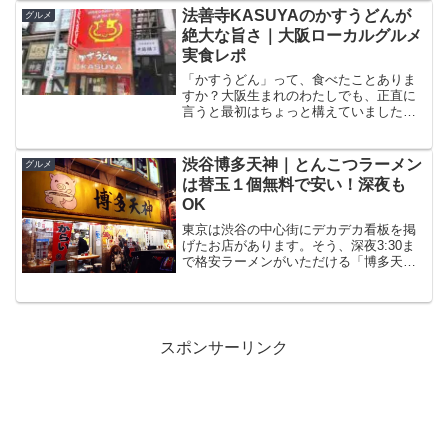
さんも炭焼きで極上ジンギ...
法善寺KASUYAのかすうどんが
グルメ
絶大な旨さ｜大阪ローカルグルメ
実食レポ
「かすうどん」って、食べたことありま
すか？大阪生まれのわたしでも、正直に
言うと最初はちょっと構えていました。
油かす（牛の小腸を揚げた大阪の伝統食
材）を使ったうどんって、どんな味なん
だろうって。でも一口食べた瞬間、
渋谷博多天神｜とんこつラーメン
グルメ
「あ、これはやばい」と思いま...
は替玉１個無料で安い！深夜も
OK
東京は渋谷の中心街にデカデカ看板を掲
げたお店があります。そう、深夜3:30ま
で格安ラーメンがいただける「博多天
神」ことです。店の名前にある“博多”とい
う通り、とんこつラーメンをメインとし
て提供しているお店なんですよね。ここ
の凄い所は、なんと...
スポンサーリンク