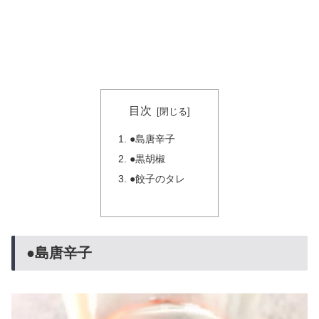
目次
●島唐辛子
●黒胡椒
●餃子のタレ
●島唐辛子