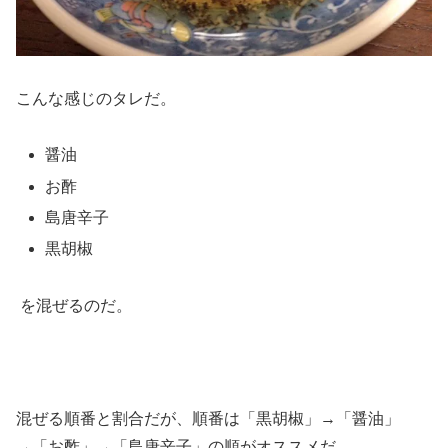
こんな感じのタレだ。
醤油
お酢
島唐辛子
黒胡椒
を混ぜるのだ。
混ぜる順番と割合だが、順番は「黒胡椒」→「醤油」
→「お酢」→「島唐辛子」の順がオススメだ。