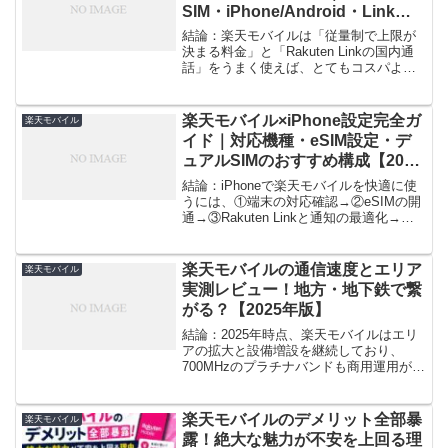
SIM・iPhone/Android・Link設
定・安定＆節約術【2025年版】
結論：楽天モバイルは「従量制で上限が
決まる料金」と「Rakuten Linkの国内通
話」をうまく使えば、とてもコスパよく
運用できます。一方で、屋内や地下など
では場所や時間帯によって体感速度が変
わることがあります。そこで本記事で
楽天モバイル×iPhone設定完全ガ
楽天モバイル
は、開通から日...
イド｜対応機種・eSIM設定・デ
ュアルSIMのおすすめ構成【2025
年版】
結論：iPhoneで楽天モバイルを快適に使
うには、①端末の対応確認→②eSIMの開
通→③Rakuten Linkと通知の最適化→④
デュアルSIMの役割設計の順で進めると
ミスが少ないです。この記事はその“最短
ルート”だけを詰め込みました。1....
楽天モバイルの通信速度とエリア
楽天モバイル
実測レビュー！地方・地下鉄で繋
がる？【2025年版】
結論：2025年時点、楽天モバイルはエリ
アの拡大と設備増設を継続しており、
700MHzのプラチナバンドも商用運用が始
まっています。屋内や地下での改善にも
期待できますが、場所や時間帯によって
速度にムラが出ることは依然としてあり
楽天モバイルのデメリット全部暴
楽天モバイル
ます。契約前には...
露！絶大な魅力が不安を上回る理