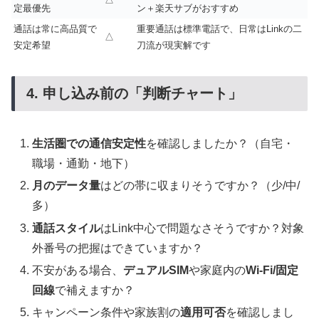
定最優先
ン＋楽天サブがおすすめ
通話は常に高品質で
重要通話は標準電話で、日常はLinkの二
△
安定希望
刀流が現実解です
4. 申し込み前の「判断チャート」
生活圏での通信安定性
を確認しましたか？（自宅・
職場・通勤・地下）
月のデータ量
はどの帯に収まりそうですか？（少/中/
多）
通話スタイル
はLink中心で問題なさそうですか？対象
外番号の把握はできていますか？
不安がある場合、
デュアルSIM
や家庭内の
Wi-Fi/固定
回線
で補えますか？
キャンペーン条件や家族割の
適用可否
を確認しまし