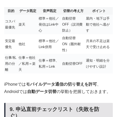
目的
データ既定
音声既定
切替の考え方
ポイント
標準＝他社／
自動切替
屋内・地下は手
コスパ
楽天
発信はLink中
OFF（誤消費
動で他社へ逃が
最優先
心
防止）
す
自動切替
安定最
標準＝他社／
月末の不足は楽
他社
ON（圏外耐
優先
Link併用
天で受け止める
性）
仕事/私
仕事＝他社
仕事＝標準、
通知・明細を分
用の分
／私用＝楽
自動切替OFF
私用＝Link
けやすい設計
離
天
iPhoneでは
モバイルデータ通信の切り替えを許可
、
Androidでは
自動データ切替
の挙動を把握しておきます。
9. 申込直前チェックリスト（失敗を防
ぐ）