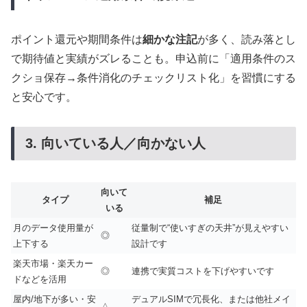
ポイント還元や期間条件は
細かな注記
が多く、読み落とし
で期待値と実績がズレることも。申込前に「適用条件のス
クショ保存→条件消化のチェックリスト化」を習慣にする
と安心です。
3. 向いている人／向かない人
向いて
タイプ
補足
いる
月のデータ使用量が
従量制で“使いすぎの天井”が見えやすい
◎
上下する
設計です
楽天市場・楽天カー
◎
連携で実質コストを下げやすいです
ドなどを活用
屋内/地下が多い・安
デュアルSIMで冗長化、または他社メイ
△