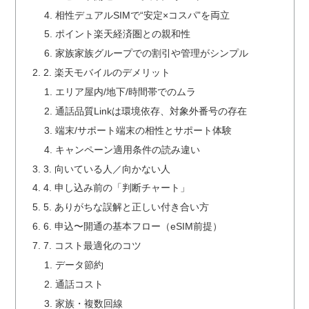
相性デュアルSIMで“安定×コスパ”を両立
ポイント楽天経済圏との親和性
家族家族グループでの割引や管理がシンプル
2. 楽天モバイルのデメリット
エリア屋内/地下/時間帯でのムラ
通話品質Linkは環境依存、対象外番号の存在
端末/サポート端末の相性とサポート体験
キャンペーン適用条件の読み違い
3. 向いている人／向かない人
4. 申し込み前の「判断チャート」
5. ありがちな誤解と正しい付き合い方
6. 申込〜開通の基本フロー（eSIM前提）
7. コスト最適化のコツ
データ節約
通話コスト
家族・複数回線