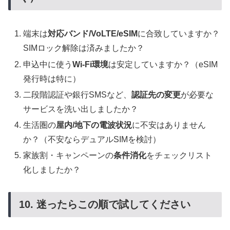
端末は
対応バンド/VoLTE/eSIM
に合致していますか？
SIMロック解除は済みましたか？
申込中に使う
Wi-Fi環境
は安定していますか？（eSIM
発行時は特に）
二段階認証や銀行SMSなど、
認証先の変更
が必要な
サービスを洗い出しましたか？
生活圏の
屋内/地下の電波状況
に不安はありません
か？（不安ならデュアルSIMを検討）
家族割・キャンペーンの
条件消化
をチェックリスト
化しましたか？
10. 迷ったらこの順で試してください