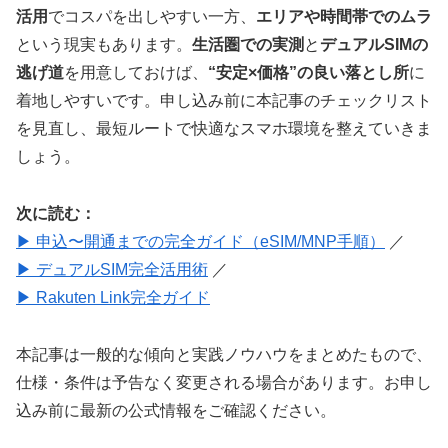
活用
でコスパを出しやすい一方、
エリアや時間帯でのムラ
という現実もあります。
生活圏での実測
と
デュアルSIMの
逃げ道
を用意しておけば、
“安定×価格”の良い落とし所
に
着地しやすいです。申し込み前に本記事のチェックリスト
を見直し、最短ルートで快適なスマホ環境を整えていきま
しょう。
次に読む：
▶ 申込〜開通までの完全ガイド（eSIM/MNP手順）
／
▶ デュアルSIM完全活用術
／
▶ Rakuten Link完全ガイド
本記事は一般的な傾向と実践ノウハウをまとめたもので、
仕様・条件は予告なく変更される場合があります。お申し
込み前に最新の公式情報をご確認ください。