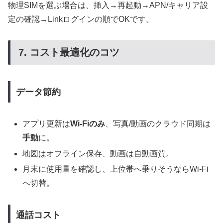
物理SIMを選ぶ場合は、挿入→再起動→APN/キャリア設
定の確認→Linkログインの順でOKです。
7. コスト最適化のコツ
データ節約
アプリ更新は
Wi-Fiのみ
、写真/動画のクラウド同期は
手動
に。
地図はオフライン保存、動画は自動画質。
月末に使用量を確認し、上位帯へ乗りそうならWi-Fi
へ切替。
通話コスト