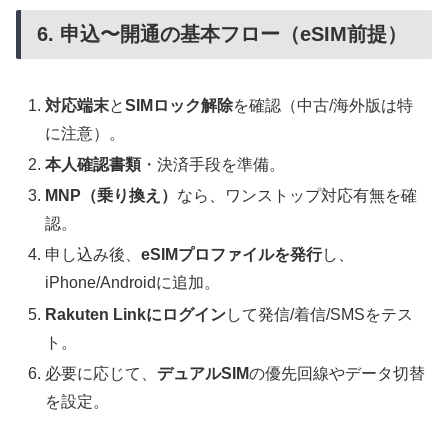
6. 申込〜開通の基本フロー（eSIM前提）
対応端末
と
SIMロック解除
を確認（中古/海外版は特
に注意）。
本人確認書類
・決済手段を準備。
MNP（乗り換え）
なら、ワンストップ対応有無を確
認。
申し込み後、
eSIMプロファイルを発行
し、
iPhone/Androidに追加。
Rakuten Linkにログイン
して発信/着信/SMSをテス
ト。
必要に応じて、
デュアルSIM
の優先回線やデータ切替
を設定。