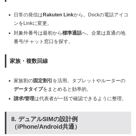
日常の発信は
Rakuten Link
から。Dockの電話アイコ
ンをLinkに変更。
対象外番号は最初から
標準通話
へ。企業は直通の地
番号/チャット窓口を探す。
家族・複数回線
家族割の
固定割引
を活用。タブレットやルーターの
データタイプ
をまとめると効率的。
請求/管理
は代表者が一括で確認できるように整理。
8. デュアルSIMの設計例
（iPhone/Android共通）