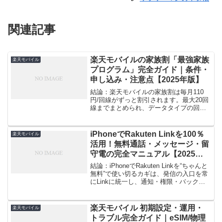
関連記事
楽天モバイルの家族割「最強家族
楽天モバイル
プログラム」完全ガイド｜条件・
申し込み・注意点【2025年版】
結論：楽天モバイルの家族割は毎月110
円/回線がずっと割引されます。最大20回
線までまとめられ、データタイプの回線
も対象です。さらに18歳未満でもグルー
プ作成が可能で、親戚・同性パートナ
ー・事実婚も参加できます。2025年2月ご
iPhoneでRakuten Linkを100％
楽天モバイル
利用分（3月...
活用！無料通話・メッセージ・留
守電の完全マニュアル【2025年
版】
結論：iPhoneでRakuten Linkを“ちゃんと
無料”で使い切るカギは、発信の入口を常
にLinkに統一し、通知・権限・バックグ
ラウンドを正しく設定することです。さ
らに、対象外番号は最初から標準電話で
掛ける、留守電/転送の挙動を把握す...
楽天モバイル 初期設定・運用・
楽天モバイル
トラブル完全ガイド｜eSIM/物理