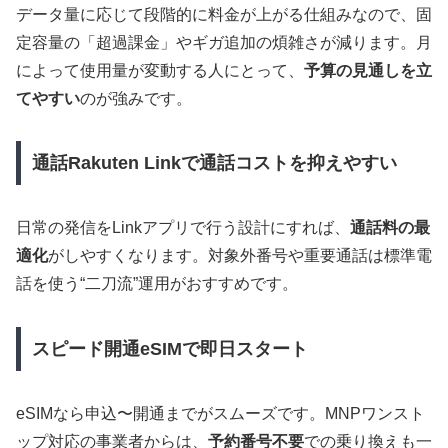
データ量に応じて段階的に料金が上がる仕組みなので、固
定容量の「超過課金」やギガ追加の煩雑さが減ります。月
によって使用量が変動する人にとって、
予算の見通しを立
てやすい
のが強みです。
通話Rakuten Linkで通話コストを抑えやすい
日常の発信をLinkアプリで行う設計にすれば、
通話料の最
適化
がしやすくなります。対象外番号や重要通話は標準電
話を使う“二刀流”運用がおすすめです。
スピード開通eSIMで即日スタート
eSIMなら申込〜開通までがスムーズです。MNPワンスト
ップ対応の事業者からは、
予約番号不要
での乗り換えも一