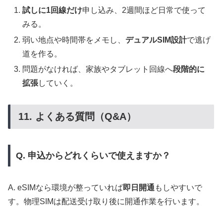
試しに1回線だけ
申し込み、2週間ほど日常で使って
みる。
弱い地点や時間帯をメモし、
デュアルSIM設計
で逃げ
道を作る。
問題がなければ、家族やタブレット回線へ
段階的に
拡張
していく。
11. よくある質問（Q&A）
Q. 申込からどれくらいで使えますか？
A. eSIMなら環境が整っていれば
即日開通
もしやすいで
す。物理SIMは配送受け取り後に開通作業を行います。