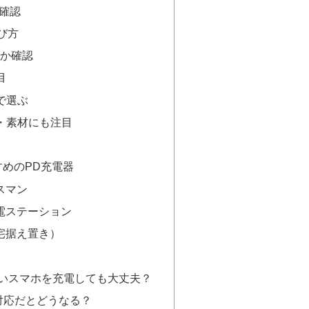
か確認
び方
ルか確認
目
で選ぶ
さ・素材にも注目
めのPD充電器
スマン
電ステーション
宅据え置き）
）
で古いスマホを充電しても大丈夫？
非対応だとどうなる？