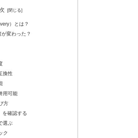
次
livery）とは？
で何が変わった？
度
互換性
能
も併用可能
び方
ト）を確認する
で選ぶ
ェック