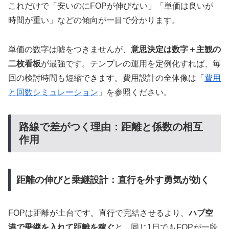
これだけで「安いのにFOPが伸びない」「単価は良いが
時間が重い」などの傾向が一目で分かります。
単価の数字は嘘をつきませんが、
意思決定は数字＋主観の
二枚看板
が最強です。テンプレの運用を定例化すれば、毎
回の検討時間も短縮できます。費用設計の全体像は「
費用
と回数シミュレーション
」を参照ください。
路線で差がつく理由：距離と係数の相互
作用
距離の伸びと乗継設計：直行を外す勇気が効く
FOPは距離が土台です。直行で完結させるより、
ハブ空
港で乗継を入れて距離を稼ぐ
と、同じ1日でもFOPが一段