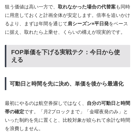
狙う価値は高い一方で、
取れなかった場合の代替案
も同時
に用意しておくと計画全体が安定します。倍率を追いかけ
るより、まずは年間を通じて
肩シーズン×平日発
をベース
に据え、取れたら上乗せ、くらいの構えが現実的です。
FOP単価を下げる実戦テク：今日から使
える
可動日と時間を先に決め、単価を後から最適化
最初にやるのは航空券探しではなく、
自分の可動日と時間
帯の確定
です。「月2ブロックまで」「金曜夜発のみ」と
いった制約を先に置くと、比較対象が絞られて余計な時間
を浪費しません。