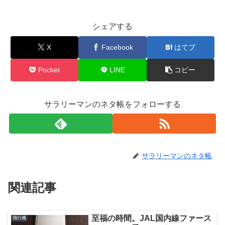
シェアする
X
Facebook
はてブ
Pocket
LINE
コピー
サラリーマンのネタ帳をフォローする
サラリーマンのネタ帳
関連記事
至福の時間。JAL国内線ファース
飛行機