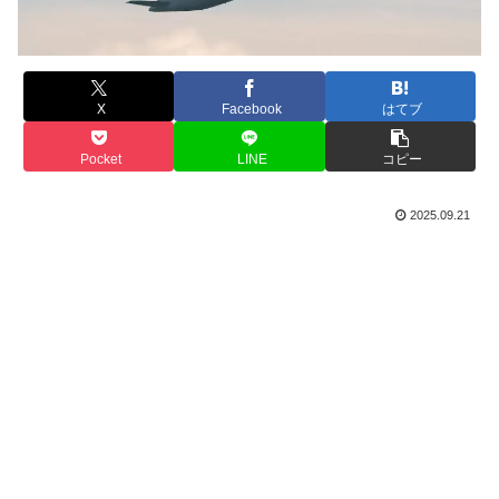
X
Facebook
はてブ
Pocket
LINE
コピー
2025.09.21