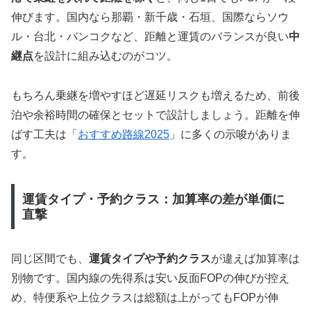
伸びます。国内なら那覇・新千歳・石垣、国際ならソウ
ル・台北・バンコクなど、距離と運賃のバランスが良い
中
継点
を設計に組み込むのがコツ。
もちろん乗継を増やすほど遅延リスクも増えるため、前後
泊や余裕時間の確保とセットで設計しましょう。距離を伸
ばす工夫は「
おすすめ路線2025
」に多くの示唆がありま
す。
運賃タイプ・予約クラス：加算率の差が単価に
直撃
同じ区間でも、
運賃タイプや予約クラス
が違えば加算率は
別物です。国内線の先得系は安い反面FOPの伸びが控え
め、特便系や上位クラスは総額は上がってもFOPが伸