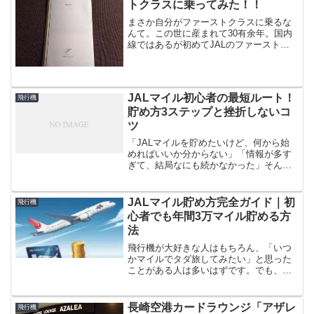
トクラスに乗ってみた！！
まさか自分がファーストクラスに乗るな
んて。この世に産まれて30有余年。国内
線ではあるが初めてJALのファーストク
ラスに乗ることができました。正直、も
っと楽しもうと考えていたんですが、そ
んな余裕はありませんでしたね。やはり
小市民なんでしょう。...
JALマイル初心者の最短ルート！
飛行機
貯め方3ステップと挫折しないコ
ツ
「JALマイルを貯めたいけど、何から始
めればいいか分からない」「情報が多す
ぎて、結局なにも続かなかった」そんな
状態になっていませんか。マイルは、や
り方さえ合えばちゃんと増えます。でも
初心者がつまずくのは、最初から最大化
JALマイル貯め方完全ガイド｜初
飛行機
を狙ってルートが複雑に...
心者でも年間3万マイル貯める方
法
飛行機が大好きな人はもちろん、「いつ
かマイルでタダ旅してみたい」と思った
ことがある人は多いはずです。でも、い
ざJALマイル貯め方を調べてみると、カ
ードの種類やポイントサイト、FOPなど
カタカナや略語がたくさん出てきて、
長崎空港カードラウンジ「アザレ
飛行機