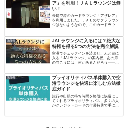
「難しそう…」と感じて...
ア」を利用！ＪＡＬラウンジは無
い！
長崎空港のカードラウンジ「アザレア」
を利用しました。ＪＡＬのサクララウン
ジはないようなので、このカードラウン
ジを利用させてもらいましたよ。場所は
手荷物検査前にあります。カードラウン
ジは手荷物検査前にあることが多いです
JALラウンジに入るには？絶大な
飛行機
ね。まず、感想から言いま...
特権を得る5つの方法を完全解説
空港でチェックインを済ませ、ふと目に
入る「JALラウンジ」の案内板。あの扉
の向こうには、何があるんだろう——そ
う思ったことはありませんか？ぶっちゃ
け、わたしも最初は「上流の人たちだけ
が使える場所」だと思っていました。で
プライオリティパス単体購入で空
飛行機
も、ちょっとした知識と...
港ラウンジを快適に楽しむ方法徹
底ガイド
旅行や出張の待ち時間を格段に快適にし
てくれるプライオリティパス。多くの人
がクレジットカードの付帯特典で手に入
れるイメージを持っていますが、実は公
式サイトから単体購入する方法も存在し
ます。「カード審査なしで自由に申し込
みたい」「ラグジュアリー...