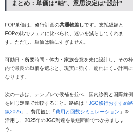
まとめ：単価は“軸”、意思決定は“設計”
FOP単価は、修行計画の
共通物差し
です。支払総額と
FOPの比でフェアに比べられ、迷いを減らしてくれま
す。ただし、単価は軸にすぎません。
可動日・所要時間・体力・家族合意を先に設計し、その枠
内で最良の単価を選ぶと、現実に強く、崩れにくい計画に
なります。
次の一歩は、テンプレで候補を並べ、国内線例と国際線例
を同じ定義で比較すること。路線は「
JGC修行おすすめ路
線2025
」、費用観は「
費用と回数シミュレーション
」を
活用し、2025年のJGC到達を最短距離でつかみましょ
う。