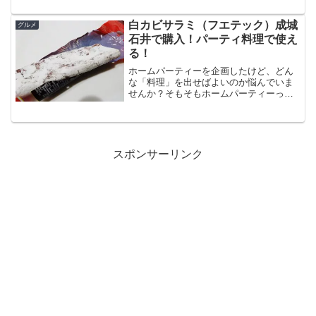
分足らずで着丼というスムーズ体験でし
た。注文した「トロとろとろ丼」は、ネ
白カビサラミ（フエテック）成城
グルメ
タの種類と...
石井で購入！パーティ料理で使え
る！
ホームパーティーを企画したけど、どん
な「料理」を出せばよいのか悩んでいま
せんか？そもそもホームパーティーって
なにを出せば良いの？どうも、月１回は
ホームパーティーを開催しているサラリ
ーマンのネタ帳です。ホームパーティー
の料理って迷いますよね！...
スポンサーリンク