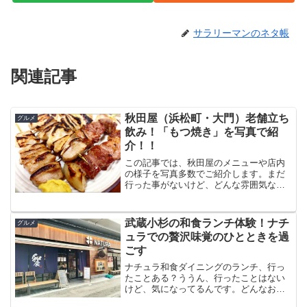
サラリーマンのネタ帳
関連記事
秋田屋（浜松町・大門）老舗立ち
グルメ
飲み！「もつ焼き」を写真で紹
介！！
この記事では、秋田屋のメニューや店内
の様子を写真多数でご紹介します。まだ
行った事がないけど、どんな雰囲気なん
だろう！？と知りたい方は、ぜひ読み進
めてくださいね。浜松町・大門にあるも
つ焼きの「秋田屋（あきたや）」昭和4年
武蔵小杉の和食ランチ体験！ナチ
グルメ
創業の老舗は、地元サラ...
ュラでの贅沢味覚のひとときを過
ごす
ナチュラ和食ダイニングのランチ、行っ
たことある？ううん、行ったことはない
けど、気になってるんです。どんなお店
なんですか？ナチュラは武蔵小杉にある