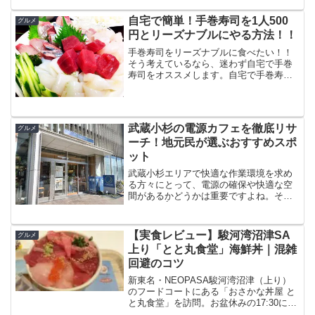
んだけど、和食のランチが絶品なんだ。
季節ごとにメニューが変わって、新鮮な
自宅で簡単！手巻寿司を1人500
グルメ
素材を使った料理が楽しめ...
円とリーズナブルにやる方法！！
手巻寿司をリーズナブルに食べたい！！
そう考えているなら、迷わず自宅で手巻
寿司をオススメします。自宅で手巻寿司
なんて準備が面倒だと考えているかもし
れません。でも思った以上にハードルは
低いですよ。しかも、かかる費用もお手
頃なんです。今回もこのあ...
武蔵小杉の電源カフェを徹底リサ
グルメ
ーチ！地元民が選ぶおすすめスポ
ット
武蔵小杉エリアで快適な作業環境を求め
る方々にとって、電源の確保や快適な空
間があるかどうかは重要ですよね。その
中でも「È PRONTO（エ プロント）武蔵
小杉店」は、多くの利用者からスタバと
は違った評価を集めています。ここで
【実食レビュー】駿河湾沼津SA
グルメ
は、このカフェの魅...
上り「とと丸食堂」海鮮丼｜混雑
回避のコツ
新東名・NEOPASA駿河湾沼津（上り）
のフードコートにある「おさかな丼屋 と
と丸食堂」を訪問。お盆休みの17:30に入
店し、まさかの待ちゼロ。オーダー後10