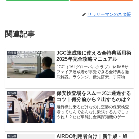
サラリーマンのネタ帳
関連記事
JGC達成後に使える全特典活用術
飛行機
2025年完全攻略マニュアル
JGC（JALグローバルクラブ）やJMBサ
ファイア達成者が享受できる全特典を徹
底解説。ラウンジ、優先搭乗、手荷物優
遇、国際線特典、マイル無期限化、ワン
ワールド航空での活用術まで完全網羅。
JGC未加入の注意点や、ANA SFCとの比
保安検査場をスムーズに通過する
飛行機
較も交えて、JAL上級会員特典の価値を
コツ｜何分前から？出すものは？
最大化する方法を具体例付きで紹介。修
行後の旅がもっと快適に、もっと価値あ
飛行機に乗るだけなのに空港の保安検査
るものになる保存版ガイド。
場ってなんであんなに緊張するんでしょ
うね！？ただ単純に金属探知機のゲート
を通過するだけで「あの緊張感」は異常
です（笑）そうそう、保安検査場は緊張
する～。いろいろ荷物を出したりしない
AIRDO利用者向け｜新千歳・旭
とダメですし、面倒ですよ...
飛行機