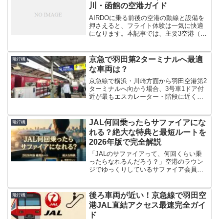
川・函館の空港ガイド
AIRDOに乗る前後の空港の動線と設備を
押さえると、フライト体験は一気に快適
になります。本記事では、主要3空港（新
千歳・旭川・函館）の保安検査の乗り切
り方、ラウンジ、授乳室・キッズ、給
湯・給水、空港アクセスをスマホで見や
京急で羽田第2ターミナルへ最適
飛行機
すく整理。座席戦略は...
な車両は？
京急線で横浜・川崎方面から羽田空港第2
ターミナルへ向かう場合、3号車1ドア付
近が最もエスカレーター・階段に近く便
利です。最後尾車両では逆に不便な点も
あるため、最適な乗車位置を具体的に解
説します。
JAL何回乗ったらサファイアにな
飛行機
れる？絶大な特典と最短ルートを
2026年版で完全解説
「JALのサファイアって、何回くらい乗
ったらなれるんだろう？」空港のラウン
ジでゆっくりしているサファイア会員を
見て、そう思ったことはないでしょう
か。わたしも最初は「あれは出張族か、
特別な人だけの話」だと思っていまし
後ろ車両が近い！京急線で羽田空
飛行機
た。でも調べてみると、条件...
港JAL直結アクセス最速完全ガイ
ド