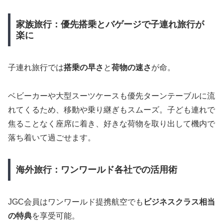
家族旅行：優先搭乗とバゲージで子連れ旅行が
楽に
子連れ旅行では
搭乗の早さ
と
荷物の速さ
が命。
ベビーカーや大型スーツケースも優先ターンテーブルに流
れてくるため、移動や乗り継ぎもスムーズ。子ども連れで
焦ることなく座席に着き、好きな荷物を取り出して機内で
落ち着いて過ごせます。
海外旅行：ワンワールド各社での活用術
JGC会員はワンワールド提携航空でも
ビジネスクラス相当
の特典
を享受可能。