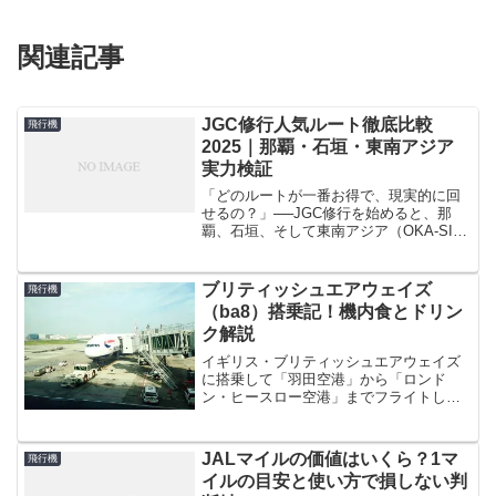
関連記事
JGC修行人気ルート徹底比較
飛行機
2025｜那覇・石垣・東南アジア
実力検証
「どのルートが一番お得で、現実的に回
せるの？」──JGC修行を始めると、那
覇、石垣、そして東南アジア（OKA-SIN
など国際線ミックス）の三択で迷う方が
多いです。数字だけを見ればFOP単価の
良し悪しで結論を急ぎがちですが、実際
ブリティッシュエアウェイズ
飛行機
は所要時間・遅...
（ba8）搭乗記！機内食とドリン
ク解説
イギリス・ブリティッシュエアウェイズ
に搭乗して「羽田空港」から「ロンド
ン・ヒースロー空港」までフライトして
きました！復路便の「ロンドン・ヒース
ロー空港」から「羽田空港」までの搭乗
記はこちらをご覧ください！搭乗したの
JALマイルの価値はいくら？1マ
飛行機
は、日本時間午前8:50発...
イルの目安と使い方で損しない判