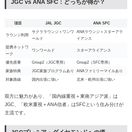
JGC vs ANA SFC：どっちが得か？
項目
JAL JGC
ANA SFC
サクララウンジ＋ワンワ
ANAラウンジ＋スターアラ
ラウンジ利用
ールド
イアンス
提携ネットワ
ワンワールド
スターアライアンス
ーク
優先搭乗
Group2（JGC専用）
Group2（SFC専用）
家族特典
JGC家族プログラムあり
ANAファミリーマイルあり
対象路線
国内出張に強い
北米・欧州出張に強い
双方に魅力があり、「国内線重視＋東南アジア派」は
JGC、「欧米重視＋ANA信者」はSFCという住み分けが
主流です。