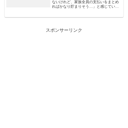
ないけれど、家族全員の支払いをまとめ
ればかなり貯まりそう…」と感じている
方は多いと思います。実はJALマイル貯
め方は、1人でコツコツ貯めるよりも、家
族で仕組みを作ってしまった方が伸びが
圧倒的に早くなり...
スポンサーリンク