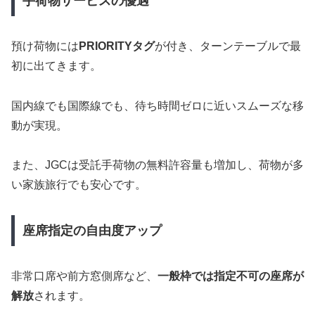
手荷物サービスの優遇
預け荷物には
PRIORITYタグ
が付き、ターンテーブルで最
初に出てきます。
国内線でも国際線でも、待ち時間ゼロに近いスムーズな移
動が実現。
また、JGCは受託手荷物の無料許容量も増加し、荷物が多
い家族旅行でも安心です。
座席指定の自由度アップ
非常口席や前方窓側席など、
一般枠では指定不可の座席が
解放
されます。