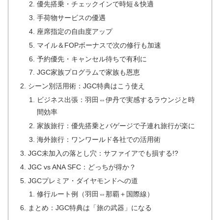
優先搭乗・チェックインで時短＆快適
手荷物サービスの優遇
座席指定の自由度アップ
マイル＆FOPボーナスで次の修行も加速
予約優先・キャンセル待ちで有利に
JGC家族プログラムで家族も恩恵
シーン別活用術：JGC特典はこう使え
ビジネス出張：羽田⇔伊丹で実感するラウンジと時
間効率
家族旅行：優先搭乗とバゲージで子連れ旅行が楽に
海外旅行：ワンワールド各社での活用術
JGC未加入の落とし穴：サファイアでも損する!?
JGC vs ANA SFC：どっちが得か？
JGCプレミア・ダイヤモンドへの道
修行ルート例（羽田⇔那覇＋国際線）
まとめ：JGC特典は「旅の武器」になる