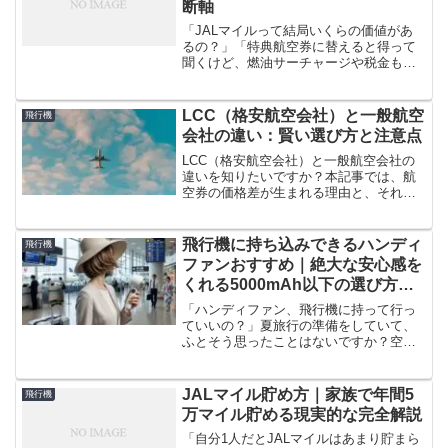
断軸
「JALマイルって結局いくらの価値があ
るの？」「特典航空券に替えると得って
聞くけど、燃油サーチャージや税金もあ
るし、実際はどうなの？」と迷っていま
せんか。マイルの価値が分からないと、
貯め方も使い方もブレます。すると、せ
LCC（格安航空会社）と一般航空
飛行機
っかく貯めたのに“なん...
会社の違い：賢い選び方と注意点
LCC（格安航空会社）と一般航空会社の
違いを知りたいですか？本記事では、航
空券の価格差が生まれる理由と、それぞ
れのメリット・デメリットを初心者にも
わかりやすく解説しています。サービス
内容、手荷物ルール、予約変更条件な
飛行機に持ち込みできるハンディ
飛行機
ど、実際の旅行計画に役立つ比較ポイン
ファンおすすめ｜絶大な安心感を
トを網羅。「安いだけ」ではない選び方
くれる5000mAh以下の選び方と
のコツや、知っておくと損しない予約テ
国際線・LCC注意点
クニック、隠れコストを避けるための注
「ハンディファン、飛行機に持って行っ
意点まで詳しく紹介。旅の目的や予算、
ていいの？」夏旅行の準備をしていて、
快適さの優先度に合わせた最適な航空会
ふとそう思ったことはないですか？空港
社選びができるようになります。初めて
の保安検査で止められたら恥ずかしい
の海外旅行や出張でも失敗しないための
し、せっかく買ったファンを没収された
航空券選びの基礎知識として、ぜひ参考
ら最悪ですよね。わたしも最初は同じ不
JALマイル貯め方｜家族で年間5
飛行機
にしてください。
安を持っていました。ネット...
万マイル貯める現実的な完全解説
「自分1人だとJALマイルはあまり貯まら