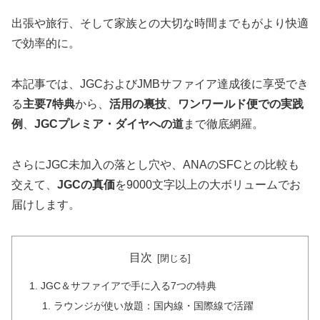
出張や旅行、そして家族との大切な時間までもがより快適
で効率的に。
本記事では、JGCおよびJMBサファイア達成後に享受でき
る
主要7特典
から、
活用の裏技
、
ワンワールド便での実践
例
、
JGCプレミア・ダイヤへの道
まで徹底網羅。
さらにJGC未加入の落とし穴や、ANAのSFCとの比較も
交えて、
JGCの真価
を9000文字以上の大ボリュームでお
届けします。
目次
JGC＆サファイアで手に入る7つの特典
ラウンジが使い放題：国内線・国際線で活躍