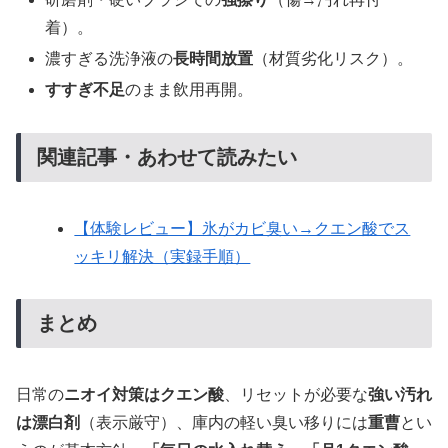
着）。
濃すぎる洗浄液の
長時間放置
（材質劣化リスク）。
すすぎ不足
のまま飲用再開。
関連記事・あわせて読みたい
【体験レビュー】氷がカビ臭い→クエン酸でス
ッキリ解決（実録手順）
まとめ
日常の
ニオイ対策はクエン酸
、リセットが必要な
強い汚れ
は漂白剤
（表示厳守）、庫内の軽い臭い移りには
重曹
とい