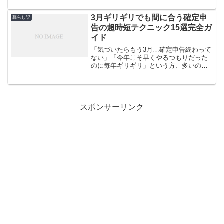
最適な選択をわかりやすくガイドしま
す。
3月ギリギリでも間に合う確定申
暮らし記
告の超時短テクニック15選完全ガ
イド
「気づいたらもう3月…確定申告終わって
ない」「今年こそ早くやるつもりだった
のに毎年ギリギリ」という方、多いので
はないでしょうか。確定申告は「いつか
やらなきゃ」と思いながら後回しにしが
ちで、3月ギリギリになってから検索で
「確定申告 やり方 初...
スポンサーリンク