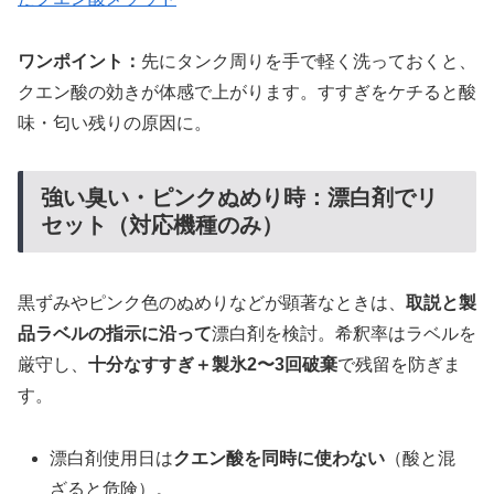
ワンポイント：
先にタンク周りを手で軽く洗っておくと、
クエン酸の効きが体感で上がります。すすぎをケチると酸
味・匂い残りの原因に。
強い臭い・ピンクぬめり時：漂白剤でリ
セット（対応機種のみ）
黒ずみやピンク色のぬめりなどが顕著なときは、
取説と製
品ラベルの指示に沿って
漂白剤を検討。希釈率はラベルを
厳守し、
十分なすすぎ＋製氷2〜3回破棄
で残留を防ぎま
す。
漂白剤使用日は
クエン酸を同時に使わない
（酸と混
ざると危険）。