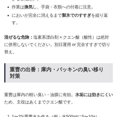
作業は
換気
し、手袋・衣類への付着に注意。
においが完全に消えるまで
製氷でのすすぎ
を繰り返
す。
混ぜるな危険：
塩素系漂白剤 × クエン酸（酸性）は絶対
に併用しないでください。別日運用 or 完全すすぎで切り
替え。
重曹の出番：庫内・パッキンの臭い移り
対策
重曹は庫内の軽い臭い・油膜に有効。
水垢には効きにくい
ため、主役はあくまでクエン酸です。
1〜2%重曹水を作る（例：水500mlに5〜10g）。