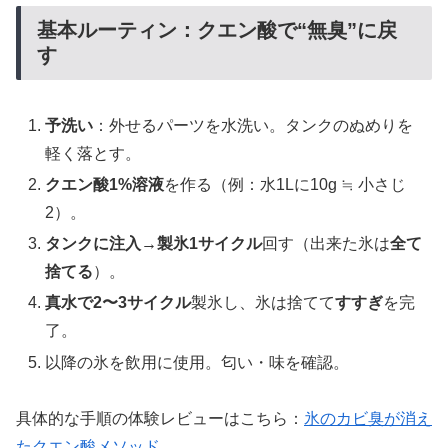
基本ルーティン：クエン酸で“無臭”に戻
す
予洗い
：外せるパーツを水洗い。タンクのぬめりを
軽く落とす。
クエン酸1%溶液
を作る（例：水1Lに10g ≒ 小さじ
2）。
タンクに注入→製氷1サイクル
回す（出来た氷は
全て
捨てる
）。
真水で2〜3サイクル
製氷し、氷は捨てて
すすぎ
を完
了。
以降の氷を飲用に使用。匂い・味を確認。
具体的な手順の体験レビューはこちら：
氷のカビ臭が消え
たクエン酸メソッド