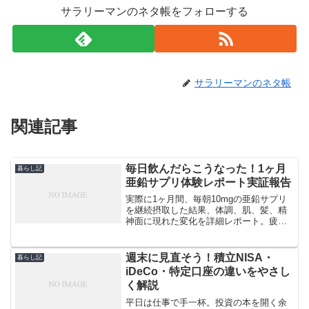
サラリーマンのネタ帳をフォローする
サラリーマンのネタ帳
関連記事
毎日飲んだらこうなった！1ヶ月
暮らし記
亜鉛サプリ体験レポート実証報告
実際に1ヶ月間、毎朝10mgの亜鉛サプリ
を継続摂取した結果、体調、肌、髪、精
神面に現れた変化を詳細レポート。疲労
感の軽減や集中力向上など、メリットと
注意点を余すところなく解説します。サ
プリ導入前の不安解消にご活用くださ
週末に見直そう！積立NISA・
暮らし記
い。
iDeCo・特定口座の違いをやさし
く解説
平日は仕事で手一杯。投資の本を開く余