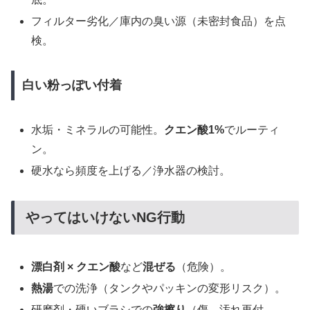
フィルター劣化／庫内の臭い源（未密封食品）を点
検。
白い粉っぽい付着
水垢・ミネラルの可能性。
クエン酸1%
でルーティ
ン。
硬水なら頻度を上げる／浄水器の検討。
やってはいけないNG行動
漂白剤 × クエン酸
など
混ぜる
（危険）。
熱湯
での洗浄（タンクやパッキンの変形リスク）。
研磨剤・硬いブラシでの
強擦り
（傷→汚れ再付