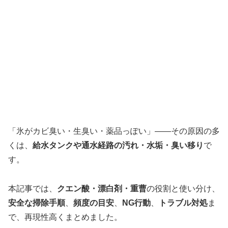
「氷がカビ臭い・生臭い・薬品っぽい」——その原因の多
くは、
給水タンクや通水経路の汚れ・水垢・臭い移り
で
す。
本記事では、
クエン酸・漂白剤・重曹
の役割と使い分け、
安全な掃除手順
、
頻度の目安
、
NG行動
、
トラブル対処
ま
で、再現性高くまとめました。