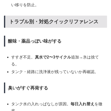
い移りを防止。
トラブル別・対処クイックリファレンス
酸味・薬品っぽい味がする
すすぎ不足。
真水で2〜3サイクル
追加→氷は捨て
る。
タンク・経路に洗浄液が残っていないか再確認。
臭いがすぐ再発する
タンク水の入れっぱなしが原因。
毎日入れ替え
を徹
底。