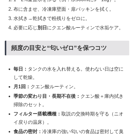
布に含ませ、冷凍庫壁面・扉パッキンを拭く。
水拭き→乾拭きで粉残りをゼロに。
必要に応じ
別日
にクエン酸ルーティンで水垢ケア。
頻度の目安と“匂いゼロ”を保つコツ
毎日：
タンクの水を入れ替える。使わない日は空に
して乾燥。
月1回：
クエン酸ルーティン。
季節の変わり目・長期不在後：
クエン酸＋庫内拭き
掃除のセット。
フィルター搭載機種：
取説の交換時期を守る（ニオ
イ戻りの温床）。
食品の密封：
冷凍庫の強い匂いの食品は密封して臭