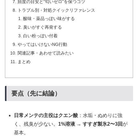
頻度の目安と“匂いゼロ”を保つコツ
トラブル別・対処クイックリファレンス
酸味・薬品っぽい味がする
臭いがすぐ再発する
白い粉っぽい付着
やってはいけないNG行動
関連記事・あわせて読みたい
まとめ
要点（先に結論）
日常メンテの主役はクエン酸
：水垢・ぬめりに強
く、残臭が少ない。
1%溶液 → すすぎ製氷2〜3回
が
基本。