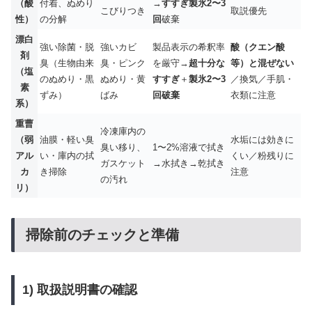
（酸
付着、ぬめり
→
すすぎ製氷2〜3
こびりつき
取説優先
性）
の分解
回
破棄
漂白
強い除菌・脱
強いカビ
製品表示の希釈率
酸（クエン酸
剤
臭（生物由来
臭・ピンク
を厳守→
超十分な
等）と混ぜない
（塩
のぬめり・黒
ぬめり・黄
すすぎ
＋
製氷2〜3
／換気／手肌・
素
ずみ）
ばみ
回破棄
衣類に注意
系）
重曹
冷凍庫内の
（弱
油膜・軽い臭
水垢には効きに
臭い移り、
1〜2%溶液で拭き
アル
い・庫内の拭
くい／粉残りに
ガスケット
→水拭き→乾拭き
カ
き掃除
注意
の汚れ
リ）
掃除前のチェックと準備
1) 取扱説明書の確認