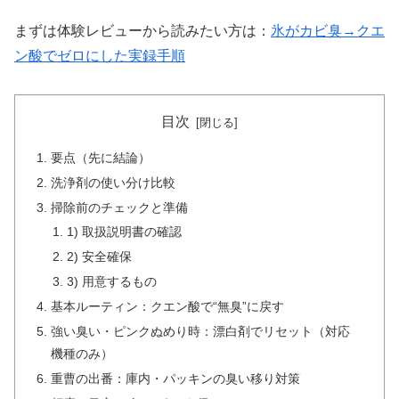
まずは体験レビューから読みたい方は：
氷がカビ臭→クエ
ン酸でゼロにした実録手順
目次
要点（先に結論）
洗浄剤の使い分け比較
掃除前のチェックと準備
1) 取扱説明書の確認
2) 安全確保
3) 用意するもの
基本ルーティン：クエン酸で“無臭”に戻す
強い臭い・ピンクぬめり時：漂白剤でリセット（対応
機種のみ）
重曹の出番：庫内・パッキンの臭い移り対策