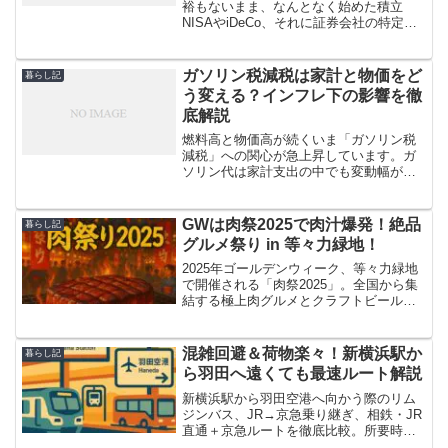
裕もないまま、なんとなく始めた積立
NISAやiDeCo、それに証券会社の特定口
座が「結局どう違うの？」とモヤモヤし
ていませんか。制度の違いを混同したま
ま積み立てると、税制メリットを取りこ
ガソリン税減税は家計と物価をど
暮らし記
ぼしたり、流動性の...
う変える？インフレ下の影響を徹
底解説
燃料高と物価高が続くいま「ガソリン税
減税」への関心が急上昇しています。ガ
ソリン代は家計支出の中でも変動幅が大
きく、物流コストを通じて食品や日用品
の価格にも直結します。そこで政府は暫
定税率を廃止し、本則税率のみとする方
GWは肉祭2025で肉汁爆発！絶品
暮らし記
針を打ち出しました。値下...
グルメ祭り in 等々力緑地！
2025年ゴールデンウィーク、等々力緑地
で開催される「肉祭2025」。全国から集
結する極上肉グルメとクラフトビール、
家族みんなが楽しめるエンタメまで、ワ
クワクが止まらない出店情報を一挙ご紹
介！"
混雑回避＆荷物楽々！新横浜駅か
暮らし記
ら羽田へ遠くても最速ルート解説
新横浜駅から羽田空港へ向かう際のリム
ジンバス、JR→京急乗り継ぎ、相鉄・JR
直通＋京急ルートを徹底比較。所要時
間・運賃・混雑傾向から荷物対応まで、