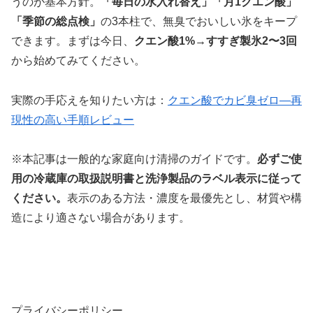
うのが基本方針。
「毎日の水入れ替え」「月1クエン酸」
「季節の総点検」
の3本柱で、無臭でおいしい氷をキープ
できます。まずは今日、
クエン酸1%→すすぎ製氷2〜3回
から始めてみてください。
実際の手応えを知りたい方は：
クエン酸でカビ臭ゼロ—再
現性の高い手順レビュー
※本記事は一般的な家庭向け清掃のガイドです。
必ずご使
用の冷蔵庫の取扱説明書と洗浄製品のラベル表示に従って
ください。
表示のある方法・濃度を最優先とし、材質や構
造により適さない場合があります。
プライバシーポリシー