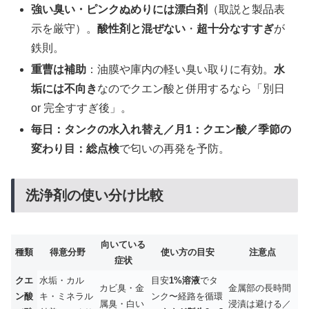
強い臭い・ピンクぬめりには漂白剤
（取説と製品表
示を厳守）。
酸性剤と混ぜない
・
超十分なすすぎ
が
鉄則。
重曹は補助
：油膜や庫内の軽い臭い取りに有効。
水
垢には不向き
なのでクエン酸と併用するなら「別日
or 完全すすぎ後」。
毎日：タンクの水入れ替え／月1：クエン酸／季節の
変わり目：総点検
で匂いの再発を予防。
洗浄剤の使い分け比較
向いている
種類
得意分野
使い方の目安
注意点
症状
クエ
水垢・カル
目安
1%溶液
でタ
カビ臭・金
金属部の長時間
ン酸
キ・ミネラル
ンク〜経路を循環
属臭・白い
浸漬は避ける／