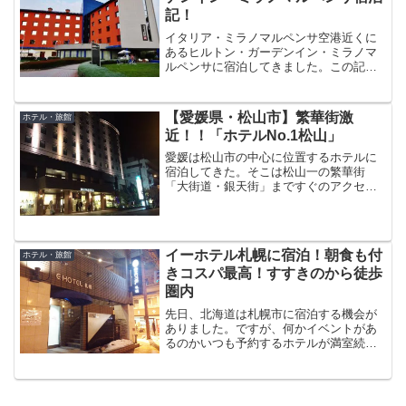
記！
イタリア・ミラノマルペンサ空港近くに
あるヒルトン・ガーデンイン・ミラノマ
ルペンサに宿泊してきました。この記事
ではヒルトン・ガーデンイン・ミラノマ
ルペンサについて次の内容を中心にご紹
介したいと思います。 チェックイン 部屋
【愛媛県・松山市】繁華街激
ホテル・旅館
朝食 シャトルバス...
近！！「ホテルNo.1松山」
愛媛は松山市の中心に位置するホテルに
宿泊してきた。そこは松山一の繁華街
「大街道・銀天街」まですぐのアクセス
バッチリの場所だ。そのホテルとは四国
にNo.1グループをチェーンする「ホテル
No.1松山」なのだ。今回はシングル一泊
で宿泊したが、クオ...
イーホテル札幌に宿泊！朝食も付
ホテル・旅館
きコスパ最高！すすきのから徒歩
圏内
先日、北海道は札幌市に宿泊する機会が
ありました。ですが、何かイベントがあ
るのかいつも予約するホテルが満室続き
で少し焦りましたよ。札幌や博多はイベ
ントがあるとあっという間にホテルが埋
まるので注意が必要ですね。そしてよう
やく見つけたホテルが今回...