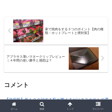
家で焼肉をする３つのポイント【肉の種
類・ホットプレートと煙対策】
アブラサス薄いマネークリップレビュー
｜４年間の使い勝手と感想は？
コメント
【決定版】年１００泊する私が教えるビジネスホテルの選
び方
より:
ホーム
検索
トップ
サイドバー