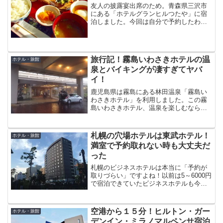
友人の披露宴出席のため。青森県三沢市
にある「ホテルグランヒルつたや」に宿
泊しました。今回は自分で予約したわけ
ではありません。遠方からの出席という
ことで、披露宴会場と同じホテルで部屋
を友人が抑えてくれていました。本当に
ありがたい。助かりますわ...
旅行記！霧島いわさきホテルの温
ホテル・旅館
泉とバイキングが凄すぎてヤバ
イ！
鹿児島県は霧島にある林田温泉「霧島い
わさきホテル」を利用しました。この霧
島いわさきホテル、温泉を楽しむなら断
然オススメのホテルですね。規模が違い
すぎます。デカイってもんじゃないです
よ。ここまで敷地のある温泉は全国でも
札幌の穴場ホテルは東武ホテル！
ホテル・旅館
トップクラスですね。また...
満室で予約取れない時も大丈夫だ
った
札幌のビジネスホテルは本当に「予約が
取りづらい」ですよね！以前は5～6000円
で宿泊できていたビジネスホテルも今
は、3倍以上の15000円や20000円するよ
うになってきました。これは札幌に限っ
た話しではなく、全国的にビジネスホテ
空港から１５分！ヒルトン・ガー
ホテル・旅館
ル取りづら...
デンイン・ミラノマルペンサ宿泊