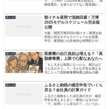
下、フジHD）の2025年株主総会は、「取
締役選任」を巡りかつてない緊張感に包
まれました。会社側は現経営陣を中心と
した11名の取締役候補を提案。一方、大
株主の投資ファンド「ダルトン・インベ
朝イチ＆夜間で混雑回避！万博
暮らし記
ストメンツ」は、...
2025モデルスケジュール完全版
公開
大阪・関西万博2025の朝イチ～夜間を効
率的に回るモデルスケジュールを提案。
平日・夜間狙いの具体的な時間割りやル
ート設定、予約活用法を紹介し、待ち時
間ゼロの快適な万博体験をサポートしま
す。
医療費の自己負担は増える？「高
暮らし記
額療養費」上限で心配なあなたへ
「もし大きな病気になったら、家計はど
うなるだろう…？」そんな不安を抱える
方にとって高額療養費制度は頼みの綱で
す。しかし2025年8月以降、この制度の自
己負担上限額の引き上げが予定され、現
役世代も高齢者も「医療費の自己負担は
ふるさと納税の確定申告でいくら
暮らし記
本当に増えるの？」...
戻る？会社員の計算ガイド
ふるさと納税をした会社員の方が、確定
申告を考えるときに一番気になるのが
「で、結局いくら戻るの？」というお金
の話です。ところが実際は、ふるさと納