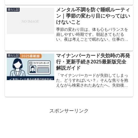
税の効果は所得税の還付と住民税の減額
に分かれて反映されるため、通帳に入る
メンタル不調を防ぐ睡眠ルーティ
暮らし記
金額だけ見て「少ない…」と...
ン｜季節の変わり目にやってはい
けないこと
季節の変わり目は、体も心もバランスを
崩しやすい時期です。朝起きてもだる
い、夜は考えごとで眠れない、仕事の集
中が続かない――そんな不調の多くは、
実は睡眠ルーティンを整えるだけで改善
していきます。とくに9月前後は日照や気
マイナンバーカード失効時の再発
暮らし記
温、生活リズムの変化が重...
行・更新手続き2025最新版完全
解説ガイド
「マイナンバーカードが失効してしまっ
た、どうすればいい？」そんな焦りを抱
えながら検索されたあなたへ。失効後で
もカードを再発行したり、電子証明書を
更新したりする手続きは意外とシンプル
です。ただし必要書類や費用、申請場所
を事前に把握しておかない...
スポンサーリンク