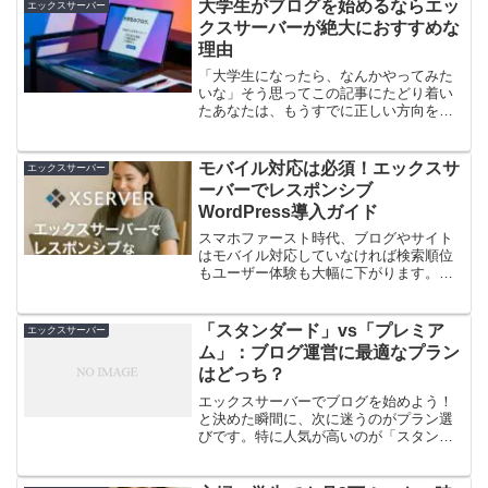
シュ機能）と画像圧縮を組み合わせるだ
大学生がブログを始めるならエッ
エックスサーバー
けで、表示速度を体感レベ...
クスサーバーが絶大におすすめな
理由
「大学生になったら、なんかやってみた
いな」そう思ってこの記事にたどり着い
たあなたは、もうすでに正しい方向を向
いていると思います。高校までと違っ
て、大学生活には自由な時間がありま
す。バイトもサークルも自分で選べる。
モバイル対応は必須！エックスサ
エックスサーバー
使うお金も、使い方も、自分で...
ーバーでレスポンシブ
WordPress導入ガイド
スマホファースト時代、ブログやサイト
はモバイル対応していなければ検索順位
もユーザー体験も大幅に下がります。し
かし、テーマ選定や画像最適化、サーバ
ー設定など多くの工程が必要で「難しそ
う」と感じる方も多いはず。そこでおす
「スタンダード」vs「プレミア
エックスサーバー
すめなのがエックスサーバ...
ム」：ブログ運営に最適なプラン
はどっち？
エックスサーバーでブログを始めよう！
と決めた瞬間に、次に迷うのがプラン選
びです。特に人気が高いのが「スタンダ
ード」と「プレミアム」。料金差がある
ぶん「どっちが正解？」「後から困らな