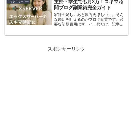
い？」と不安になりますよね。結論から
主婦・学生でも月3万！スキマ時
エックスサーバー
言うと、ほとんどの個人ブ...
間ブログ副業術完全ガイド
家計の足しにあと数万円ほしい…。そん
な願いを叶えるのがブログ副業です。必
要な初期費用はサーバー代だけ、記事執
筆はスマホでOK、家事や授業の合間に1
日30分あれば今すぐ始められます。とは
いえ「ネタが思いつかない」「時間のや
りくりが難しい」「収...
スポンサーリンク