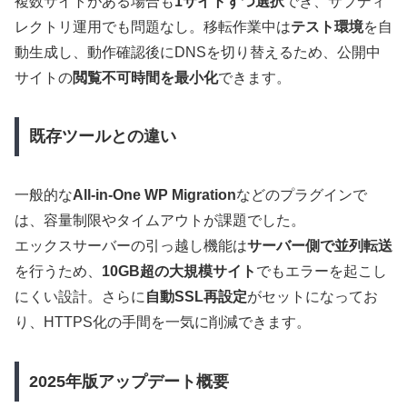
複数サイトがある場合も
1サイトずつ選択
でき、サブディ
レクトリ運用でも問題なし。移転作業中は
テスト環境
を自
動生成し、動作確認後にDNSを切り替えるため、公開中
サイトの
閲覧不可時間を最小化
できます。
既存ツールとの違い
一般的な
All-in-One WP Migration
などのプラグインで
は、容量制限やタイムアウトが課題でした。
エックスサーバーの引っ越し機能は
サーバー側で並列転送
を行うため、
10GB超の大規模サイト
でもエラーを起こし
にくい設計。さらに
自動SSL再設定
がセットになってお
り、HTTPS化の手間を一気に削減できます。
2025年版アップデート概要