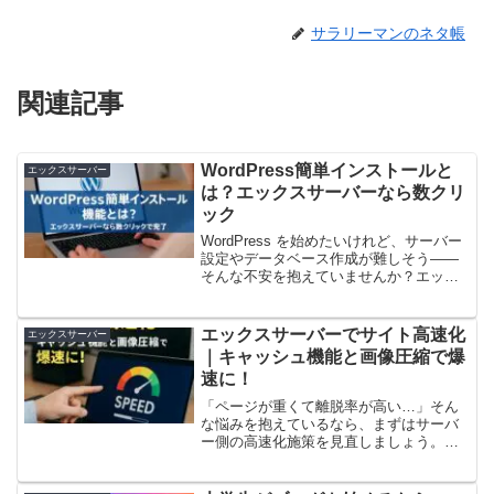
サラリーマンのネタ帳
関連記事
WordPress簡単インストールと
エックスサーバー
は？エックスサーバーなら数クリ
ック
WordPress を始めたいけれど、サーバー
設定やデータベース作成が難しそう――
そんな不安を抱えていませんか？エック
スサーバーには、面倒な作業を数クリッ
クで終わらせる「WordPress簡単インス
トール機能」があります。設定ミスやフ
エックスサーバーでサイト高速化
エックスサーバー
ァイル...
｜キャッシュ機能と画像圧縮で爆
速に！
「ページが重くて離脱率が高い…」そん
な悩みを抱えているなら、まずはサーバ
ー側の高速化施策を見直しましょう。と
くにエックスサーバーを使っている人
は、標準搭載のXアクセラレータ（キャッ