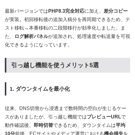
最新バージョンでは
PHP8.3完全対応
に加え、
差分コピー
が実装。初回移転後の追加入稿分を再同期できるため、テ
スト移転→本番移転の二段階移行が効率化しました。ま
た、
ログ解析パネル
が追加され、処理速度や転送量を可視
化できるようになっています。
引っ越し機能を使うメリット5選
1. ダウンタイムを最小化
従来、DNS切替から浸透まで数時間の空白が生じるケー
スがありましたが、引っ越し機能では
プレビューURL
で
動作確認後、
即時切替
できるため、ダウンタイムは
平均
10分
前後。ECサイトやメディア運営における
機会損失
を