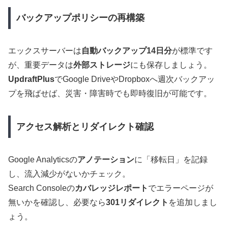
バックアップポリシーの再構築
エックスサーバーは
自動バックアップ14日分
が標準です
が、重要データは
外部ストレージ
にも保存しましょう。
UpdraftPlus
でGoogle DriveやDropboxへ週次バックアッ
プを飛ばせば、災害・障害時でも即時復旧が可能です。
アクセス解析とリダイレクト確認
Google Analyticsの
アノテーション
に「移転日」を記録
し、流入減少がないかチェック。
Search Consoleの
カバレッジレポート
でエラーページが
無いかを確認し、必要なら
301リダイレクト
を追加しまし
ょう。