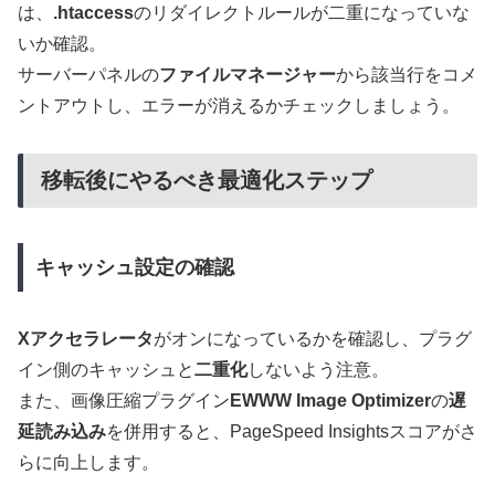
は、
.htaccess
のリダイレクトルールが二重になっていな
いか確認。
サーバーパネルの
ファイルマネージャー
から該当行をコメ
ントアウトし、エラーが消えるかチェックしましょう。
移転後にやるべき最適化ステップ
キャッシュ設定の確認
Xアクセラレータ
がオンになっているかを確認し、プラグ
イン側のキャッシュと
二重化
しないよう注意。
また、画像圧縮プラグイン
EWWW Image Optimizer
の
遅
延読み込み
を併用すると、PageSpeed Insightsスコアがさ
らに向上します。