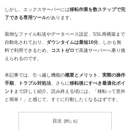
しかし、エックスサーバーには
移転作業を数ステップで完
了できる専用ツール
があります。
面倒なファイル転送やデータベース設定、SSL再構築まで
自動化されており、
ダウンタイムは最短10分
。しかも無
料で利用できるため、
コストゼロ
で高速サーバーへ乗り換
えられるのです。
本記事では、引っ越し機能の
概要とメリット
、
実際の操作
手順
、
トラブル対処法
、さらに
移転後にすべき最適化ポイ
ント
まで詳しく紹介。読み終える頃には、「移転って意外
と簡単！」と感じて、すぐに行動したくなるはずです。
目次