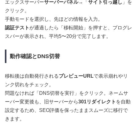
エックスサーバー
サーバーパネル
→「
サイト引っ越し
」を
クリック。
手動モードを選択し、先ほどの情報を入力。
認証テスト
が通過したら「移転開始」を押すと、プログレ
スバーが表示され、平均5〜20分で完了します。
動作確認とDNS切替
移転後は自動発行される
プレビューURL
で表示崩れやリ
ンク切れをチェック。
問題なければ「DNS切替を実行」をクリック。ネームサ
ーバー変更後も、旧サーバーから
301リダイレクト
を自動
設定するため、SEO評価を保ったままスムーズに移行で
きます。