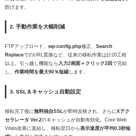
防げます。
2. 手動作業を大幅削減
FTPアップロード、
wp-config.php
修正、
Search
Replace
でのURL置換など、従来の移転作業は計20工程
以上。引っ越し機能なら
入力2画面＋クリック2回
で完結
し、
作業時間を最大90％短縮
します。
3. SSL＆キャッシュ自動設定
移転完了後に
無料独自SSL
が即時反映され、さらに
Xアク
セラレータ Ver.2
のキャッシュが自動有効化。Core Web
Vitals改善に直結し、移転翌日から
表示速度が平均0.3秒短