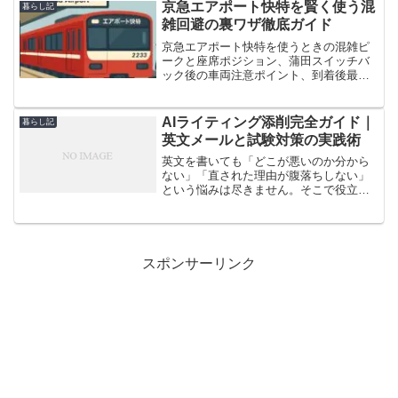
チャレンジまで、親子で楽しめるアイデ
京急エアポート快特を賢く使う混
暮らし記
アを厳選しました。知育遊びを取り入れ
雑回避の裏ワザ徹底ガイド
ることで、お子さんの学習意欲を高め、
楽しく成長をサポートできます。家での
京急エアポート快特を使うときの混雑ピ
時間を充実させるヒントをたくさん詰め
ークと座席ポジション、蒲田スイッチバ
込みましたので、ぜひ試してみてくださ
ック後の車両注意ポイント、到着後最短
い！
でロビーへ行けるエスカレーター位置を
詳しく解説。初心者でも迷わず快適アク
セス！
AIライティング添削完全ガイド｜
暮らし記
英文メールと試験対策の実践術
英文を書いても「どこが悪いのか分から
ない」「直された理由が腹落ちしない」
という悩みは尽きません。そこで役立つ
のがAIライティング添削です。AIは文
法・語彙・構成の弱点を可視化し、言い
換え候補やより自然な表現を瞬時に提示
できます。この記事では...
スポンサーリンク