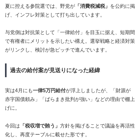
夏に控える参院選では、野党が
「消費税減税」
を公約に掲
げ、インフレ対策として打ち出しています。
与党側は対抗策として「一律給付」を目玉に据え、短期間
で有権者にメリットを示したい構え。選挙戦略と経済対策
がリンクし、検討が急ピッチで進んでいます。
過去の給付案が見送りになった経緯
実は4月にも
一律5万円給付
が浮上しましたが、「財源が
赤字国債頼み」「ばらまき批判が強い」などの理由で棚上
げに。
今回は
「税収増で賄う」
方針を掲げることで議論を再活性
化し、再度テーブルに載せた形です。