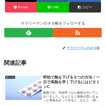
Pocket
LINE
コピー
サラリーマンのネタ帳をフォローする
サラリーマンのネタ帳
関連記事
即効で熱を下げる６つの方法！一
暮らし記
日で高熱を早く下げるにはビタミ
ンC
最悪です。年始早々から風邪を引いてし
まいました。なんとなく身体が怠いなぁ
～と体温を計ってみると、なんと「39.2
度」もあるじゃないですか！一瞬、体温