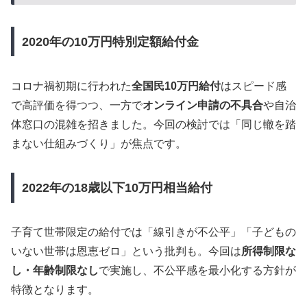
2020年の10万円特別定額給付金
コロナ禍初期に行われた
全国民10万円給付
はスピード感
で高評価を得つつ、一方で
オンライン申請の不具合
や自治
体窓口の混雑を招きました。今回の検討では「同じ轍を踏
まない仕組みづくり」が焦点です。
2022年の18歳以下10万円相当給付
子育て世帯限定の給付では「線引きが不公平」「子どもの
いない世帯は恩恵ゼロ」という批判も。今回は
所得制限な
し・年齢制限なし
で実施し、不公平感を最小化する方針が
特徴となります。