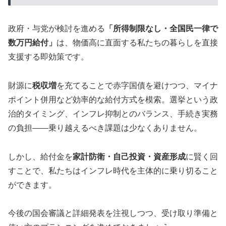
政府・与党が検討を進める
「所得制限なし・全国民一律で
数万円給付」
は、物価高に直面する私たちの暮らしを直接
支援する即効策です。
財源に
税収増
を充てることで赤字国債を避けつつ、マイナ
ポイント併用など効率的な給付方式を模索。選挙という政
治的タイミング、インフレ抑制とのバランス、手続き実務
の負担――乗り越えるべき課題は少なくありません。
しかし、給付金を
家計防衛・自己投資・資産形成
に賢く回
すことで、私たちはインフレ時代を主体的に乗り切ること
ができます。
今後の国会審議と詳細発表を注視しつつ、受け取り準備と