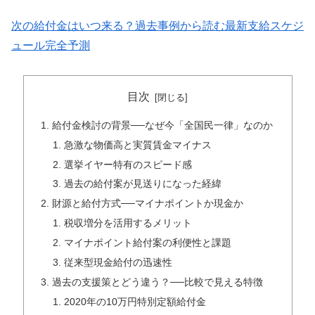
次の給付金はいつ来る？過去事例から読む最新支給スケジ
ュール完全予測
目次
給付金検討の背景──なぜ今「全国民一律」なのか
急激な物価高と実質賃金マイナス
選挙イヤー特有のスピード感
過去の給付案が見送りになった経緯
財源と給付方式──マイナポイントか現金か
税収増分を活用するメリット
マイナポイント給付案の利便性と課題
従来型現金給付の迅速性
過去の支援策とどう違う？──比較で見える特徴
2020年の10万円特別定額給付金