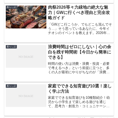
計の故障！？と疑いたくなるような数字
が表示されていましたよ。もともと私は
肉祭2026等々力緑地の絶大な魅
暮らし記
熱に強い体質のようで...
力｜GWに行くべき理由と完全攻
略ガイド
「GWどこ行こうか、でもどこも混んでそ
う…」そう思っているあなたに、今年イ
チオシのイベントを教えます。2026年の
ゴールデンウィーク、川崎市の等々力緑
地で肉祭2026が開催されます。わたしは
このイベント、実は何度も足を運んでい
浪費時間はゼロにしない｜心の余
暮らし記
ます。正直に言...
白を残す時間術【今日から簡単に
できる】
時間の使い方は消費・浪費・投資・必要
で考えるべき」という前提に立つと、多
くの人が最初にやりがちなのが「浪費を
ゼロにする」という極端な方針です。し
かし現実には、浪費を完全排除すると反
動や燃え尽きが起こり、かえって生産性
家庭でできる知育遊び10選！楽し
暮らし記
が下がります。大切なのは...
く学ぶ方法
家庭でできる知育遊びを10種類紹介！幼
児から小学生まで楽しめる遊びを通じ
て、思考力・創造力・コミュニケーショ
ン能力を育みましょう。身近な道具を使
った簡単な遊びから、少し工夫が必要な