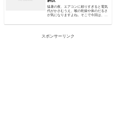
解説
猛暑の夜、エアコンに頼りすぎると電気
代がかさむうえ、喉の乾燥や体のだるさ
が気になりますよね。そこで今回は、扇
風機の冷風効果を最大化する裏ワザを5つ
厳選しました。どれも家にある道具や100
円ショップで手に入るアイテムだけで実
践できるのがポイン...
スポンサーリンク