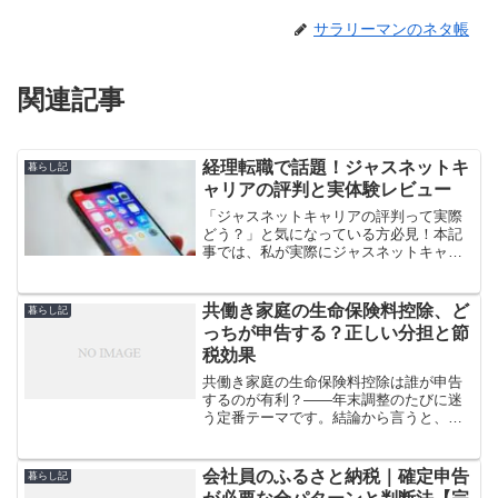
サラリーマンのネタ帳
関連記事
経理転職で話題！ジャスネットキ
暮らし記
ャリアの評判と実体験レビュー
「ジャスネットキャリアの評判って実際
どう？」と気になっている方必見！本記
事では、私が実際にジャスネットキャリ
アを利用して経理職への転職に成功した
体験談をもとに、リアルな口コミ・評
判、メリット・デメリット、登録の流れ
共働き家庭の生命保険料控除、ど
暮らし記
まで徹底解説します。転職を考える経
っちが申告する？正しい分担と節
理・会計職の方へ、失敗しないエージェ
税効果
ント選びのポイントも紹介。
共働き家庭の生命保険料控除は誰が申告
するのが有利？――年末調整のたびに迷
う定番テーマです。結論から言うと、基
本は契約者本人が申告ですが、世帯全体
の税負担を考えると、税率が高い側に寄
せると効果が大きい場面もあります。と
会社員のふるさと納税｜確定申告
暮らし記
はいえ、契約名義・支払実...