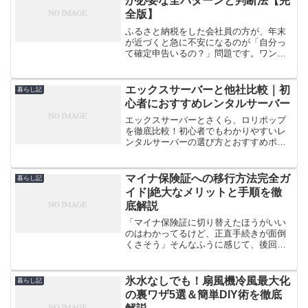
が必要な全パターンと判断法【完
全版】
ふるさと納税をした会社員の方が、年末
が近づくと急に不安になるのが「自分っ
て確定申告いるの？」問題です。ワンス
トップ特例を出したつもりでも、条件を1
つでも外すと住民税控除が反映されない
ケースがあるので要注意です。しかも、
エックスサーバーと他社比較｜初
暮らし記
医療費控除や住宅ローン...
心者におすすめレンタルサーバー
エックスサーバーとさくら、ロリポップ
を徹底比較！初心者でもわかりやすいレ
ンタルサーバーの選び方とおすすめポイ
ントを詳しく解説します。
マイナ保険証への移行方法完全ガ
暮らし記
イド|絶大なメリットと手順を徹
底解説
「マイナ保険証に切り替えたほうがいい
のはわかってるけど、正直手続きが面倒
くさそう」そんなふうに感じて、後回し
にしていませんか？わたしも最初はそう
思っていました。ぶっちゃけ、マイナ保
険証の移行方法って、ちゃんと手順を知
氷水なしでも！扇風機冷風最大化
暮らし記
っていればそこまで難しく...
の裏ワザ5選＆簡単DIY術を徹底