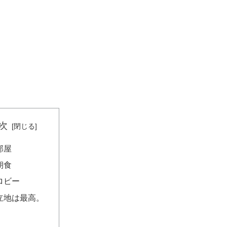
次
部屋
朝食
ロビー
立地は最高。