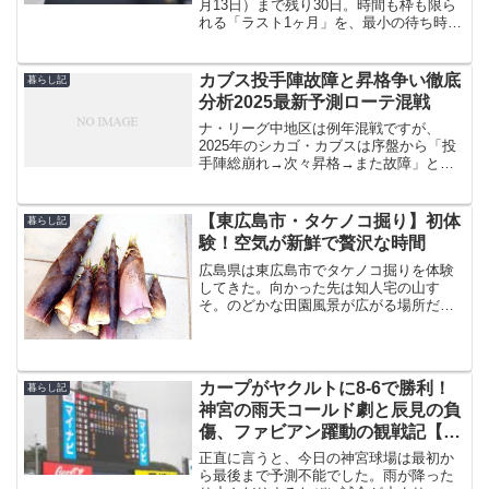
月13日）まで残り30日。時間も枠も限ら
れる「ラスト1ヶ月」を、最小の待ち時間
で最大限楽しむために、当サイトの万博
記事を一気にまとめました。初訪問・
久々の再訪どちらにも効く「型」と「回
カブス投手陣故障と昇格争い徹底
暮らし記
遊ルート」を...
分析2025最新予測ローテ混戦
ナ・リーグ中地区は例年混戦ですが、
2025年のシカゴ・カブスは序盤から「投
手陣総崩れ→次々昇格→また故障」とい
う負のスパイラルで首位争いを続けてい
ます。本記事では5月17日現在の故障者リ
ストを最新情報で整理し、AAAアイオ
【東広島市・タケノコ掘り】初体
暮らし記
ワ・カブスを中心と...
験！空気が新鮮で贅沢な時間
広島県は東広島市でタケノコ掘りを体験
してきた。向かった先は知人宅の山す
そ。のどかな田園風景が広がる場所だ。
タケノコ掘り素人の私は、竹やぶの中へ
入って行くイメージがあったが、そんな
事はない。竹やぶに入らずともすぐ脇で
面白いようにタケノコは収穫...
カープがヤクルトに8-6で勝利！
暮らし記
神宮の雨天コールド劇と辰見の負
傷、ファビアン躍動の観戦記【絶
大な歓喜と複雑な余韻】
正直に言うと、今日の神宮球場は最初か
ら最後まで予測不能でした。雨が降った