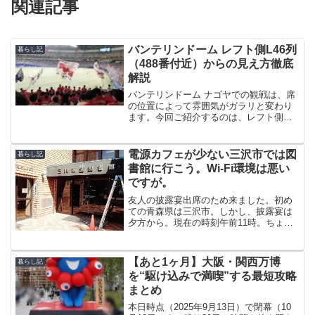
関連記事
バンテリンドーム レフト側L46列
暮らし記
（488番付近）からの見え方徹底
解説
バンテリンドーム ナゴヤでの観戦は、席
の位置によって雰囲気がガラリと変わり
ます。今回ご紹介するのは、レフト側
L46列・488番付近からの景色です。実際
に観戦した経験をもとに、臨場感・見や
すさ・応援団との距離感などを詳しくお
電源カフェが少ない三沢市では図
暮らし記
伝えします。レフ...
書館に行こう。Wi-Fi環境は悪い
ですが。
友人の披露宴出席のため来ました。初め
ての青森県は三沢市。しかし、披露宴は
夕方から。現在の時刻午前11時。ちょう
ど良い飛行機がなかったので朝一の9時半
に三沢空港着の飛行機でやってきたので
す。で、当然ながら時間がありあまって
【あと1ヶ月】大阪・関西万博
暮らし記
いる。ということでネ...
を“駆け込みで満喫”する最短攻略
まとめ
本日時点（2025年9月13日）で閉幕（10