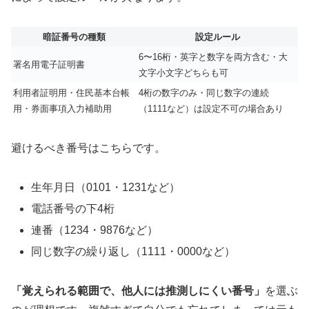
暗証番号の種類
設定ルール
6〜16桁・英字と数字を両方含む・大
署名用電子証明書
文字小文字どちらも可
利用者証明用・住民基本台帳
4桁の数字のみ・同じ数字の連続
用・券面事項入力補助用
（1111など）は設定不可の場合あり
避けるべき番号はこちらです。
生年月日（0101・1231など）
電話番号の下4桁
連番（1234・9876など）
同じ数字の繰り返し（1111・0000など）
「覚えられる範囲で、他人には推測しにくい番号」
を選ぶ