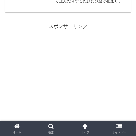
り止んだりするたびに試合が止まり、選
手もファンも気持ちが落ち着かない。そ
んな中継のしにくい状況でも、カープは
しっかり勝ち切りました。「結局どっち
が勝ったの？」「ファビア...
スポンサーリンク
ホーム
検索
トップ
サイドバー