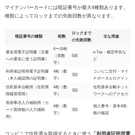
マイナンバーカードには暗証番号が最大4種類あります。
種類によってロックまでの失敗回数が異なります。
ロックまで
暗証番号の種類
桁数
主な用途
の失敗回数
6〜16桁
署名用電子証明書（文書
e-Tax・確定申告な
（英数
5回
への署名に使う証明書）
ど
字）
利用者証明用電子証明書
4桁（数
コンビニ交付・マイ
3回
（本人確認用の証明書）
字）
ナポータルログイン
住民基本台帳用（住民票
4桁（数
住民基本台帳ネット
3回
情報管理用）
字）
ワークへのアクセス
券面事項入力補助用（カ
4桁（数
個人番号・基本4情
ード面情報の入力補助
3回
字）
報の確認
用）
コンビニで住民票を取得するときに使う
「利用者証明用電