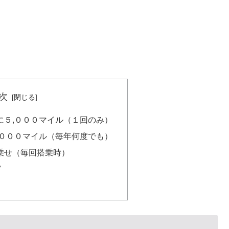
次
に５,０００マイル（１回のみ）
,０００マイル（毎年何度でも）
乗せ（毎回搭乗時）
ド