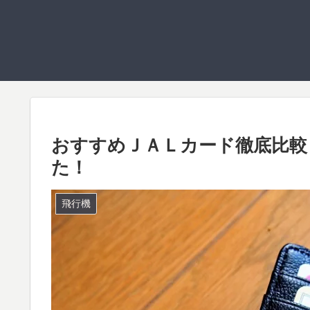
おすすめＪＡＬカード徹底比較
た！
飛行機