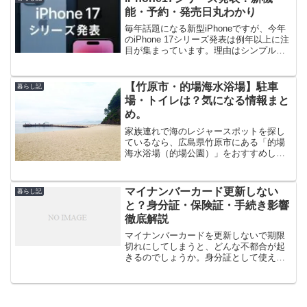
かもしれません。でも実は、...
能・予約・発売日丸わかり
毎年話題になる新型iPhoneですが、今年
のiPhone 17シリーズ発表は例年以上に注
目が集まっています。理由はシンプル
で、デザインからカメラ、冷却構造まで
体感が変わる進化が多いからです。さら
に薄型の新ラインiPhone 17 Air（S...
【竹原市・的場海水浴場】駐車
暮らし記
場・トイレは？気になる情報まと
め。
家族連れで海のレジャースポットを探し
ているなら、広島県竹原市にある「的場
海水浴場（的場公園）」をおすすめした
い。先日、小さな子供を連れて、海釣り
をメインで行ってきたが、各設備が充実
しており、家族連れでも安心して利用す
マイナンバーカード更新しない
暮らし記
ることができる。ビーチは...
と？身分証・保険証・手続き影響
徹底解説
マイナンバーカードを更新しないで期限
切れにしてしまうと、どんな不都合が起
きるのでしょうか。身分証として使えな
い可能性、電子証明の失効によるオンラ
イン手続き停止、マイナ保険証や各種連
携サービスへの波及など、生活の細部に
じわじわ効いてきます。こ...