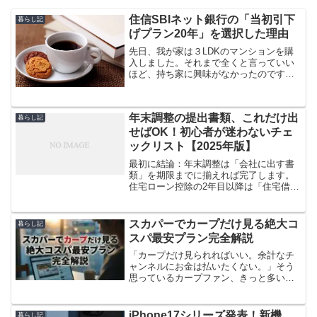
住信SBIネット銀行の「当初引下
暮らし記
げプラン20年」を選択した理由
先日、我が家は３LDKのマンションを購
入しました。それまで全くと言っていい
ほど、持ち家に興味がなかったのです
が、色々ありましてマンションを購入し
ましたよ。もちろん購入にあたっては、
男らしく「現金一括ボンッ！」と買いま
年末調整の提出書類、これだけ出
したよ！って嘘です。当然...
暮らし記
せばOK！初心者が迷わないチェ
ックリスト【2025年版】
最初に結論：年末調整は「会社に出す書
類」を期限までに揃えれば完了します。
住宅ローン控除の2年目以降は「住宅借入
金等特別控除申告書」＋（調書方式でな
ければ）年末残高等証明書を忘れずに。
ふるさと納税・医療費控除は年末調整の
スカパーでカープだけ見る絶大コ
暮らし記
対象外なので確定申告の...
スパ最安プラン完全解説
「カープだけ見られればいい。余計なチ
ャンネルにお金は払いたくない。」そう
思っているカープファン、きっと多いと
思うんですよね。スカパー！ってなんと
なく「チャンネルが多くて複雑そう」
「月額が高そう」というイメージがある
iPhone17シリーズ発表！新機
暮らし記