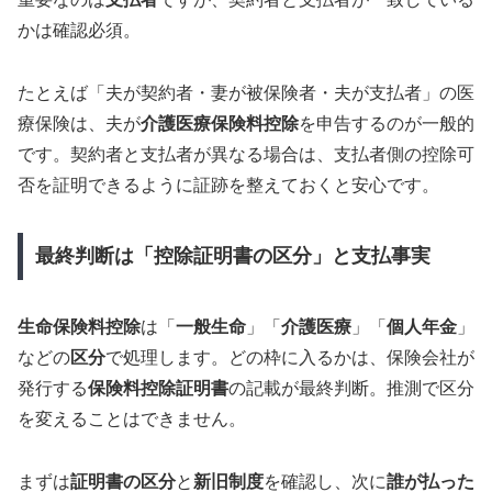
かは確認必須。
たとえば「夫が契約者・妻が被保険者・夫が支払者」の医
療保険は、夫が
介護医療保険料控除
を申告するのが一般的
です。契約者と支払者が異なる場合は、支払者側の控除可
否を証明できるように証跡を整えておくと安心です。
最終判断は「控除証明書の区分」と支払事実
生命保険料控除
は「
一般生命
」「
介護医療
」「
個人年金
」
などの
区分
で処理します。どの枠に入るかは、保険会社が
発行する
保険料控除証明書
の記載が最終判断。推測で区分
を変えることはできません。
まずは
証明書の区分
と
新旧制度
を確認し、次に
誰が払った