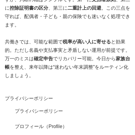
に
控除証明書の区分
、第三に
二重計上の回避
。この三点を
守れば、配偶者・子ども・親の保険でも迷いなく処理でき
ます。
共働きでは、可能な範囲で
税率が高い人に寄せる
と効果
的。ただし名義や支払事実と矛盾しない運用が前提です。
万一のミスは
確定申告
でリカバリー可能。今日から
家族台
帳
を整え、来年以降は“迷わない年末調整”をルーティン化
しましょう。
プライバシーポリシー
プライバシーポリシー
プロフィール（Profile）