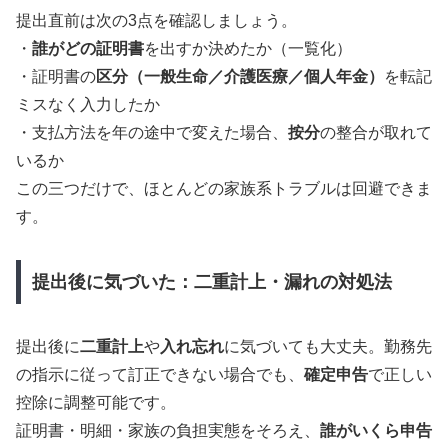
提出直前は次の3点を確認しましょう。
・
誰がどの証明書
を出すか決めたか（一覧化）
・証明書の
区分（一般生命／介護医療／個人年金）
を転記
ミスなく入力したか
・支払方法を年の途中で変えた場合、
按分
の整合が取れて
いるか
この三つだけで、ほとんどの家族系トラブルは回避できま
す。
提出後に気づいた：二重計上・漏れの対処法
提出後に
二重計上
や
入れ忘れ
に気づいても大丈夫。勤務先
の指示に従って訂正できない場合でも、
確定申告
で正しい
控除に調整可能です。
証明書・明細・家族の負担実態をそろえ、
誰がいくら申告