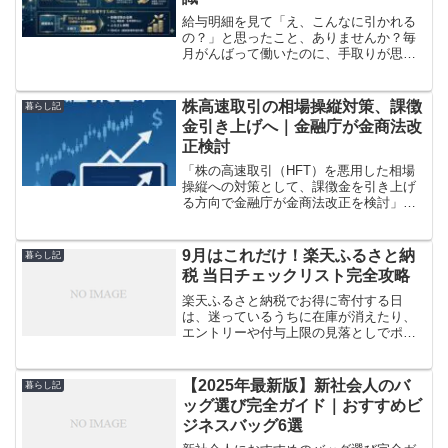
給与明細を見て「え、こんなに引かれる
の？」と思ったこと、ありませんか？毎
月がんばって働いたのに、手取りが思っ
たより少なくてモヤモヤした経験、きっ
とあなたにもあるはずです。正直に言う
と、わたしも初めて給与明細を見たと
株高速取引の相場操縦対策、課徴
暮らし記
き、何がどれだけ引かれてい...
金引き上げへ｜金融庁が金商法改
正検討
「株の高速取引（HFT）を悪用した相場
操縦への対策として、課徴金を引き上げ
る方向で金融庁が金商法改正を検討」と
いうニュースが話題です。専門用語が多
く難しく感じるかもしれませんが、要す
るに「アルゴリズム取引で市場をゆがめ
9月はこれだけ！楽天ふるさと納
暮らし記
るズルを、より強く取り...
税 当日チェックリスト完全攻略
楽天ふるさと納税でお得に寄付する日
は、迷っているうちに在庫が消えたり、
エントリーや付与上限の見落としでポイ
ントを取り逃したりしがちです。そこで
本記事は、当日に見るだけで抜け漏れゼ
ロにできる当日チェックリストを用意し
【2025年最新版】新社会人のバ
暮らし記
ました。読む順番は「準備→...
ッグ選び完全ガイド｜おすすめビ
ジネスバッグ6選