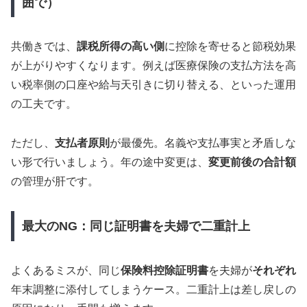
囲で）
共働きでは、
課税所得の高い側
に控除を寄せると節税効果
が上がりやすくなります。例えば医療保険の支払方法を高
い税率側の口座や給与天引きに切り替える、といった運用
の工夫です。
ただし、
支払者原則
が最優先。名義や支払事実と矛盾しな
い形で行いましょう。年の途中変更は、
変更前後の合計額
の管理が肝です。
最大のNG：同じ証明書を夫婦で二重計上
よくあるミスが、同じ
保険料控除証明書
を夫婦が
それぞれ
年末調整に添付してしまうケース。二重計上は差し戻しの