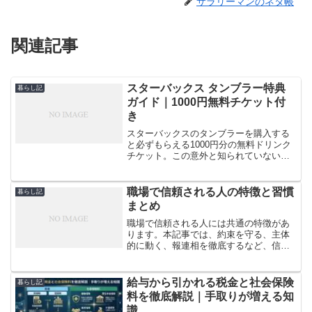
サラリーマンのネタ帳
関連記事
スターバックス タンブラー特典
暮らし記
ガイド｜1000円無料チケット付
き
スターバックスのタンブラーを購入する
と必ずもらえる1000円分の無料ドリンク
チケット。この意外と知られていない特
典の使い方や注意点を徹底解説。タンブ
ラーを買うならこの記事をチェック！
職場で信頼される人の特徴と習慣
暮らし記
まとめ
職場で信頼される人には共通の特徴があ
ります。本記事では、約束を守る、主体
的に動く、報連相を徹底するなど、信頼
される人に共通する行動と考え方をわか
りやすく解説。人間関係を良好にし、仕
事で成果を出すためのヒントが満載で
給与から引かれる税金と社会保険
暮らし記
す。
料を徹底解説｜手取りが増える知
識