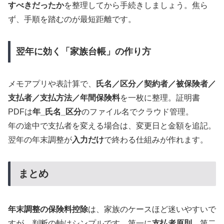
すべきだったか
を整理してから手続きしましょう。焦ら
ず、手順を踏むのが最短距離です。
翌年に効く「家族台帳」の作り方
メモアプリや表計算で、
氏名／区分／契約者／被保険者／
支払者／支払方法／年間保険料
を一枚に整理。証明書
PDFは
年_氏名_区分
のファイル名でクラウド管理。
年の途中で支払者を変える場合は、変更日と金額を追記。
翌年の年末調整が
入力だけ
で終わる仕組みが作れます。
まとめ
年末調整の保険料控除
は、家族のケースほど迷いやすいで
すが、判断の軸はシンプルです。第一に
支払者原則
、第二