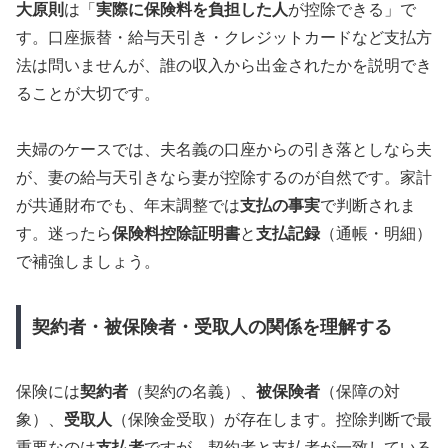
大原則
は「
実際に保険料を負担した人
が控除できる」で
す。口座振替・給与天引き・クレジットカードなど支払方
法は問いませんが、誰の収入から出金されたかを説明でき
ることが大切です。
夫婦のケースでは、夫名義の口座からの引き落としなら夫
が、妻の給与天引きなら妻が控除するのが自然です。家計
が共通財布でも、年末調整では
支払の事実
で判断されま
す。迷ったら
保険料控除証明書
と
支払記録
（通帳・明細）
で補強しましょう。
契約者・被保険者・受取人の関係を理解する
保険には
契約者
（契約の名義）、
被保険者
（保障の対
象）、
受取人
（保険金受取）が存在します。控除判断で最
重要なのは
支払者
ですが、契約者と支払者が一致している