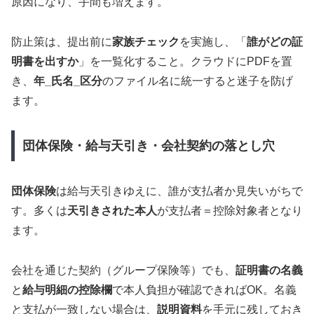
原因になり、手間も増えます。
防止策は、提出前に
家族チェック
を実施し、「
誰がどの証
明書を出すか
」を一覧化すること。クラウドにPDFを置
き、
年_氏名_区分
のファイル名に統一すると迷子を防げ
ます。
団体保険・給与天引き・会社契約の落とし穴
団体保険
は給与天引きゆえに、誰が支払者か見失いがちで
す。多くは
天引きされた本人
が支払者＝控除対象者となり
ます。
会社を通じた契約（グループ保険等）でも、
証明書の名義
と
給与明細の控除欄
で本人負担が確認できればOK。名義
と支払が一致しない場合は、
説明資料
を手元に残しておき