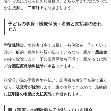
途中で支払方法を変えた場合は、どちらがどれだけ払った
かを把握し、
二重計上
を防ぎましょう。
子どもの学資・医療保険：名義と支払者の合わ
せ方
学資保険
は、契約者（多くは親）・被保険者（子）という
形が一般的。保険料を親が払っているなら、親が
一般生命
の枠で控除します。子の医療保険も同様で、親が払えば親
が
介護医療保険料控除
を申告できます。
祖父母が孫の学資保険を払い、証明書も祖父母名義で届く
なら、
祖父母が控除
します。誰が控除できるかは、最終的
に
証明書の名義と支払実態
で判断されます。
親（実家）の保険料を子が払っている場合