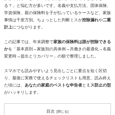
る？」と悩む方が多いです。名義や支払方法、団体保険、
学資保険、親の保険料を子が払っているケースなど、家族
事情は千差万別。ちょっとした判断ミスが
控除漏れ
や
二重
計上
につながります。
この記事では、年末調整で
家族の保険料は誰が控除できる
か
を「基本原則→家族別の具体例→共働きの最適化→名義
変更時→提出とリカバリー」の順で整理しました。
スマホでも読みやすいよう見出しごとに要点を短く区切
り、最後に実務で使えるチェックリストも用意。読み終え
た頃には、
あなたの家庭のベストな申告者
と
ミス防止の型
がハッキリします。
目次