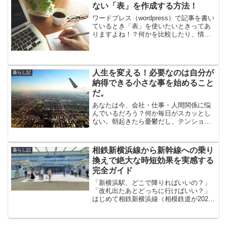
や雨天でも迷わず快適...
ない「表」を作成する方法！
ワードプレス（wordpress）で記事を書い
ているとき「表」を使いたいときってあ
りますよね！？何かを比較したり、情報
整理して提供する記事作成のときに
「表」は大活躍します！こんな表です
ね！店舗住所電話備考○○焼肉 渋谷店東
京都渋谷区＊＊＊＊...
人生を変える！必要なのは自分が
暮らし記
納得できる小さな事を始めること
だ。
あなたは今、会社・仕事・人間関係に悩
んでいるだろう？何か毎日がスカッとし
ない。朝起きたら憂鬱だし、テンション
の波も大きい。こんな毎日がずっと続く
のだろうか。。あれ、自分のこと？と思
ったあなた。安心して欲しい。 なので冒
相鉄新横浜線から新幹線への乗り
暮らし記
頭の質問は誰にでも当て...
換えで絶大な時短効果を実感する
完全ガイド
「新横浜駅、どこで降りればいいの？」
「改札出たあとどっちに行けばいい？」
はじめて相鉄新横浜線（相模鉄道が2023
年に開業した新路線）を使って新幹線に
乗り換えようとしたとき、こんな不安を
感じたことはありませんか？正直に言う