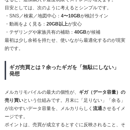
目安としては、次のように考えるとシンプルです。
・SNS／検索／地図中心：
4〜10GB
が検討ライン
・動画をよく見る：
20GB以上
が安心
・テザリングや家族共有の補助：
40GB
が候補
最初は少し余裕を持たせ、使いながら最適化するのが現実
的です。
ギガ売買とは？余ったギガを「無駄にしない」
発想
メルカリモバイルの最大の個性が、
ギガ（データ容量）の
売り買い
という仕組みです。月末に「足りない」「余る」
が出やすいデータ容量を、メルカリらしく
流通
させるイメ
ージです。
ポイントは、売買が成立するとすぐに反映されること、そ