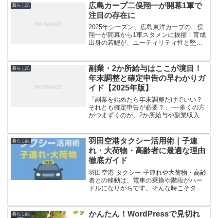
広島カープ二俣翔一が開幕1軍で
暮らし記
注目の存在に
2025年シーズン、広島東洋カープの二俣
翔一が開幕から1軍スタメンに抜擢！育成
出身の若鯉が、ユーティリティ性と堅実
なプレーで注目を集めています。2024年
にプロ初本塁打を記録した実績や、守
備・打撃の進化、高校時代の捕手経験な
副業・2か所給与はここが境目！
暮らし記
ど、彼の魅力と将来性を徹底解説。
年末調整と確定申告の早わかりガ
イド【2025年版】
「副業を始めたら年末調整だけでいい？
それとも確定申告が必要？」──多くの方
がつまずくのが、2か所給与や副業収入が
出てきた時の線引きです。会社の年末調
整に「全部お任せ」で済む人もいれば、
必ず確定申告が必要な人もいます。さら
羽田空港タクシー活用術｜子連
暮らし記
に、いわゆる「20万...
れ・大荷物・高齢者に最適な理由
徹底ガイド
羽田空港 タクシー 子連れや大荷物・高齢
者との移動は、電車の乗換や階段がハー
ドルになりがちです。そんな時こそタク
シーのドアツードアと段差回避が真価を
発揮します。さらに、事前に定額運賃や
車種、降車位置を設計しておけば、夜間
かんたん！WordPressで見切れ
暮らし記