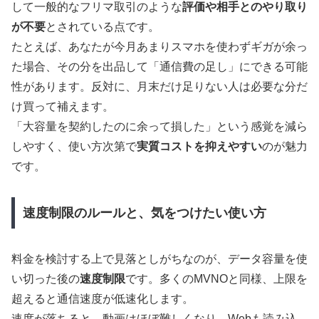
して一般的なフリマ取引のような
評価や相手とのやり取り
が不要
とされている点です。
たとえば、あなたが今月あまりスマホを使わずギガが余っ
た場合、その分を出品して「通信費の足し」にできる可能
性があります。反対に、月末だけ足りない人は必要な分だ
け買って補えます。
「大容量を契約したのに余って損した」という感覚を減ら
しやすく、使い方次第で
実質コストを抑えやすい
のが魅力
です。
速度制限のルールと、気をつけたい使い方
料金を検討する上で見落としがちなのが、データ容量を使
い切った後の
速度制限
です。多くのMVNOと同様、上限を
超えると通信速度が低速化します。
速度が落ちると、動画はほぼ難しくなり、Webも読み込