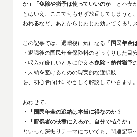
か」「免除や猶予は使っていいのか」
と不安
とはいえ、ここで何もせず放置してしまうと
われる
など、あとからじわじわ効いてくるリ
この記事では、退職後に気になる
「国民年金
・退職後の国民年金保険料のざっくりした目
・収入が厳しいときに使える
免除・納付猶予
・未納を避けるための現実的な選択肢
を、初心者向けにやさしく解説していきます
あわせて、
・「国民年金の追納は本当に得なのか？」
・「配偶者の扶養に入るか、自分で払うか」
といった深掘りテーマについても、関連記事