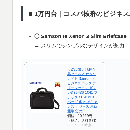
■ 1万円台｜コスパ抜群のビジネ
① Samsonite Xenon 3 Slim Briefcase
→ スリムでシンプルなデザインが魅力
＼2/20限定!店内全
品セール／ サムソ
ナイト Samsonite
ビジネスバック ブ
リーフケース ゼノ
ン3 89436-1041 ブ
ラック XENON 3
バッグ 鞄 かばん メ
ンズ ビジネス 通勤
通学 父の日
価格：10,999円
（税込、送料無料)
(2025/2/20時点)