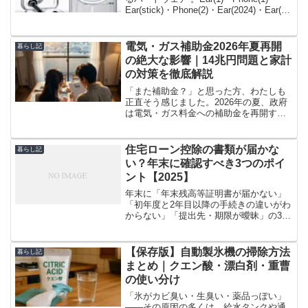
Ear(stick)・Phone(2)・Ear(2024)・Ear(a)
まで、透明デザインがどのように磨かれ
てきたかを時系列で解説し、2025年以降
の方向性を予測します。
電気・ガス補助金2026年夏再開
暮らし記
の絶大な影響｜14兆円問題と家計
の対策を徹底解説
「また補助金？」と思った方、わたしも
正直そう感じました。2026年の夏、政府
は電気・ガス料金への補助金を再開する
と発表しました。2023年から断続的に続
いてきたこの制度、今回で何度目の延長
になるのかも、もはや数えるのが難しく
住宅ローン控除の書類が届かな
暮らし記
なってきています...
い？年末に確認すべき3つのポイ
ント【2025】
年末に「年末残高等証明書が届かない」
「初年度と2年目以降の手続きの違いがわ
からない」「提出先・期限が曖昧」の3点
でつまずくケースが多いです。対応の順
番は、①証明書の入手状況を確認→②初
年度/2年目以降の別で必要書類を確定
【保存版】自動製氷機の掃除方法
暮らし記
→③社内締切・税務ス...
まとめ｜クエン酸・漂白剤・重曹
の使い分け
「氷がカビ臭い・生臭い・薬品っぽい」
——その原因の多くは、給水タンクや通