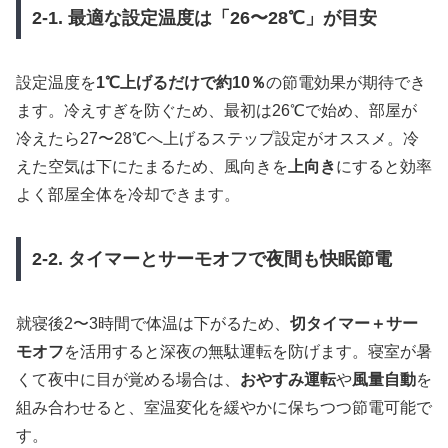
2-1. 最適な設定温度は「26〜28℃」が目安
設定温度を
1℃上げるだけで約10％
の節電効果が期待でき
ます。冷えすぎを防ぐため、最初は26℃で始め、部屋が
冷えたら27〜28℃へ上げるステップ設定がオススメ。冷
えた空気は下にたまるため、風向きを
上向き
にすると効率
よく部屋全体を冷却できます。
2-2. タイマーとサーモオフで夜間も快眠節電
就寝後2〜3時間で体温は下がるため、
切タイマー＋サー
モオフ
を活用すると深夜の無駄運転を防げます。寝室が暑
くて夜中に目が覚める場合は、
おやすみ運転
や
風量自動
を
組み合わせると、室温変化を緩やかに保ちつつ節電可能で
す。