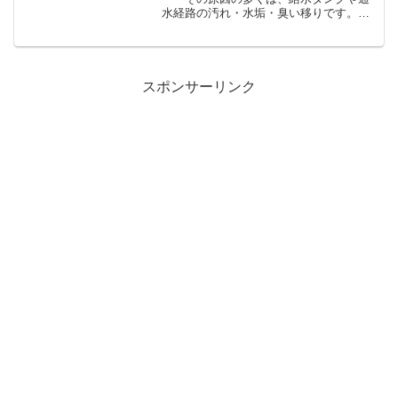
水経路の汚れ・水垢・臭い移りです。本
記事では、クエン酸・漂白剤・重曹の役
割と使い分け、安全な掃除手順、頻度の
目安、NG行動、トラブル対処まで、再現
性高くまとめました。ま...
スポンサーリンク