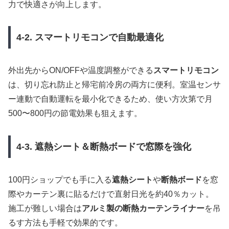
力で快適さが向上します。
4-2. スマートリモコンで自動最適化
外出先からON/OFFや温度調整ができる
スマートリモコン
は、切り忘れ防止と帰宅前冷房の両方に便利。室温センサ
ー連動で自動運転を最小化できるため、使い方次第で月
500〜800円の節電効果も狙えます。
4-3. 遮熱シート＆断熱ボードで窓際を強化
100円ショップでも手に入る
遮熱シート
や
断熱ボード
を窓
際やカーテン裏に貼るだけで直射日光を約40％カット。
施工が難しい場合は
アルミ製の断熱カーテンライナー
を吊
るす方法も手軽で効果的です。