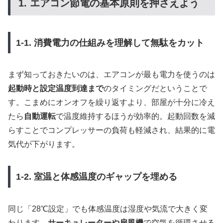
1. エアコン節電の基本原則を押さえよう
1-1. 消費電力の仕組みを理解して無駄をカット
まず知っておきたいのは、エアコンが最も電力を使うのは
起動時と設定温度到達まで
のタイミングだということで
す。こまめにオンオフを繰り返すより、部屋が十分に冷え
たら
自動運転
で温度維持するほうが効率的。起動回数を減
らすことでコンプレッサーの負荷も軽減され、結果的に電
気代が下がります。
1-2. 室温と体感温度のギャップを埋める
同じ「28℃設定」でも体感温度は湿度や気流で大きく変
わります。
サーキュレーターや扇風機
で空気を循環させる