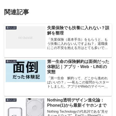
関連記事
失業保険でも扶養に入れない？誤
暮らし記
解を整理
「失業保険（基本手当）をもらうと、も
う扶養に入れないんですよね？」退職後
にこの不安を抱える方はとても多いで
す。ネットでも“扶養NG”と断言する記事
があり、余計に混乱しがちです。 でも
実際は、扶養には健康保険の扶養と税法
第一生命の保険解約は面倒だった
暮らし記
上の扶養（所得税・住民...
体験記｜アプリ・Web・LINEの
実態
「第一生命 解約って、どこから進めれ
ばいいの？」──私もこの疑問からスター
トしました。アプリやWebのマイページ
を探しても「解約ボタン」らしき導線が
見当たらず、FAQを読んでも核心に届か
ない。結果として、最終的にはアプリの
Nothing透明デザイン進化論：
暮らし記
機能から担当者とL...
Phone(1)から最新イヤホンまで
Nothing Technologyの代名詞である“見せ
るハードウェア”。Ear(1)・Phone(1)・