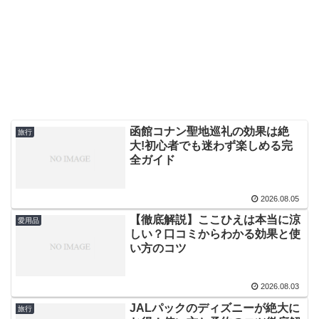
函館コナン聖地巡礼の効果は絶
旅行
大!初心者でも迷わず楽しめる完
全ガイド
2026.08.05
【徹底解説】ここひえは本当に涼
愛用品
しい？口コミからわかる効果と使
い方のコツ
2026.08.03
JALパックのディズニーが絶大に
旅行