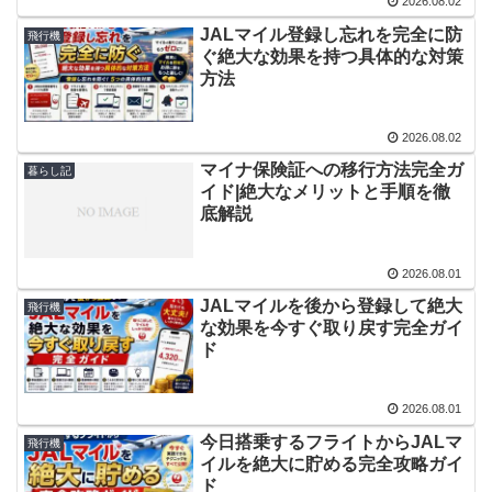
2026.08.02
JALマイル登録し忘れを完全に防
飛行機
ぐ絶大な効果を持つ具体的な対策
方法
2026.08.02
マイナ保険証への移行方法完全ガ
暮らし記
イド|絶大なメリットと手順を徹
底解説
2026.08.01
JALマイルを後から登録して絶大
飛行機
な効果を今すぐ取り戻す完全ガイ
ド
2026.08.01
今日搭乗するフライトからJALマ
飛行機
イルを絶大に貯める完全攻略ガイ
ド