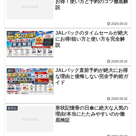
お得！使い方と予約のコツ徹底解
説
2026.08.02
JALパックのタイムセールが絶大
旅行
にお得!狙い方と使い方を完全解
説
2026.08.02
JALパック直前予約が絶大にお得
旅行
な理由と後悔しない完全予約術ガ
イド
2026.08.02
形状記憶骨の日傘に絶大な人気の
愛用品
理由!本当にたたみやすいのか徹
底検証